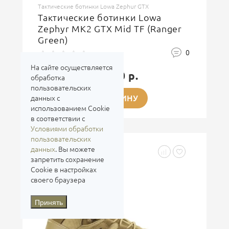
Тактические ботинки Lowa Zephur GTX
Тактические ботинки Lowa
Zephyr MK2 GTX Mid TF (Ranger
Green)
0
На сайте осуществляется
27 900 р.
обработка
пользовательских
В КОРЗИНУ
данных с
использованием Cookie
в соответствии с
Условиями обработки
пользовательских
данных
. Вы можете
запретить сохранение
Cookie в настройках
своего браузера
Принять