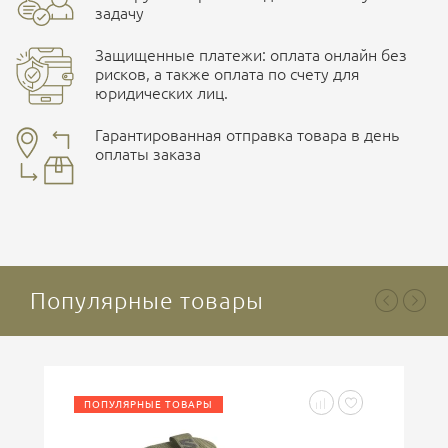
задачу
Размер
42, 44, 45, 41, 46, 43
Защищенные платежи: оплата онлайн без
рисков, а также оплата по счету для
юридических лиц.
Наличные при самовывозе
Оплата картами Visa и MasterCard
Гарантированная отправка товара в день
оплаты заказа
здесь
Ваша оценка
отлично
Безналичная оплата по счету
. Этот метод оплаты
предназначен для юридических лиц
. Связывайтесь с
менеджером для уточнения условий поставки и
подготовки счета.
Популярные товары
Ваше имя
ПОПУЛЯРНЫЕ ТОВАРЫ
Введите код, указанный на картинке