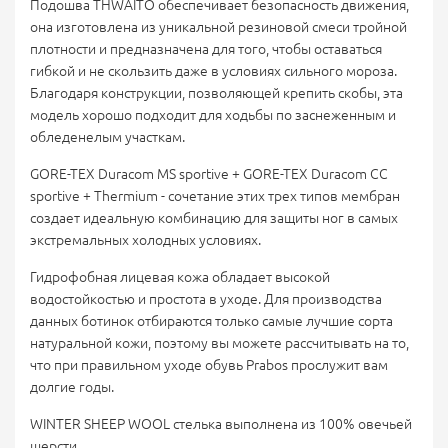
Подошва THWAITO обеспечивает безопасность движения,
она изготовлена из уникальной резиновой смеси тройной
плотности и предназначена для того, чтобы оставаться
гибкой и не скользить даже в условиях сильного мороза.
Благодаря конструкции, позволяющей крепить скобы, эта
модель хорошо подходит для ходьбы по заснеженным и
обледенелым участкам.
GORE-TEX Duracom MS sportive + GORE-TEX Duracom CC
sportive + Thermium - с
очетание этих трех типов мембран
создает идеальную комбинацию для защиты ног в самых
экстремальных холодных условиях.
Гидрофобная лицевая кожа
обладает
высокой
водостойкостью и простота в уходе. Для производства
данных ботинок отбираются только самые лучшие сорта
натуральной кожи, поэтому вы можете рассчитывать на то,
что при правильном уходе обувь Prabos прослужит вам
долгие годы.
WINTER SHEEP WOOL стелька выполнена из
100% овечьей
шерсти.