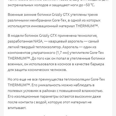
экстремальных холодов и защищают ноги до –50 °C.
Военные зимние ботинки Grizzly GTX утеплены тремя
различными мембранами Gore-Tex, в одной из которых
используется инновационный материал THERMIUM™.
В модели ботинок Grizzly GTX применена технология,
разработанная NASA, — кварцевый аэрогель — самый
легкий твердый теплоизолятор. Аэрогель — один из
компонентов ультратонкого (1,7 мм) утеплителя Gore-Tex
THERMIUM™. До того как он попал в утепленные ботинки
военных, он использовался в космосе в качестве барьера
для защиты космических челноков.
Но это еще не все преимущества теплоизоляции Gore-Tex
THERMIUM™. Его уникальность можно наблюдать в
полевых условиях в районах с повышенной влажностью.
Его изоляционные параметры остаются высокими даже
после контакта с водой, которую этот материал не
впитывает.