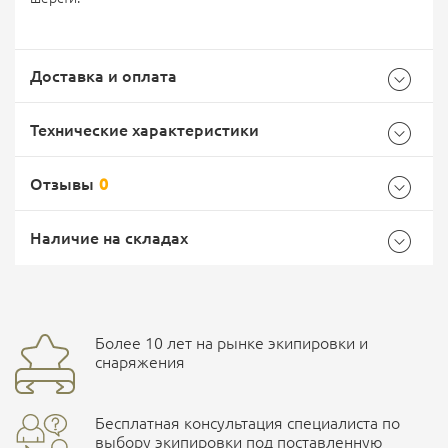
Доставка и оплата
Технические характеристики
Отзывы
0
Характеристики комплектации
Самовывоз -
Доставка Почтой России
EMS Почта России
Наличие на складах
Размер
44
Общие
Доставка курьерской службой СДЭК -
Бренд
Prabos
Более 10 лет на рынке экипировки и
Ваш отзыв
улица Маяковского, 10
снаряжения
Страна производитель
Чешская Республика
Бесплатная консультация специалиста по
Характеристики комплектаций
ПОДРОБНЕЕ О СКЛАДЕ
выбору экипировки под поставленную