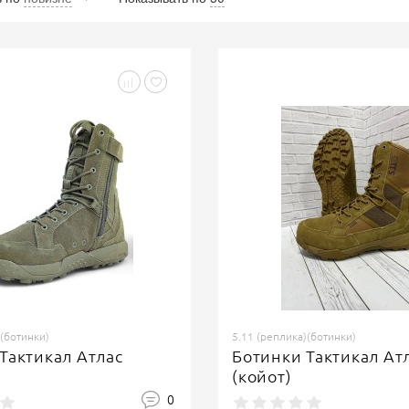
)(ботинки)
5.11 (реплика)(ботинки)
Тактикал Атлас
Ботинки Тактикал Ат
(койот)
0