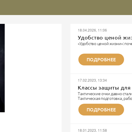
18.04.2026, 11:06
Удобство ценой жи
«Удобство ценой жизни»: поч
Записки военного парамедика
«Я видел многое. Но каждый 
ПОДРОБНЕЕ
не забывается. Потому что эт
Я парамедик. Не модный бло
шмота. Я тот человек, которы
И...
17.02.2023, 13:34
Классы защиты для 
Тактические очки давно ста
Тактическая подготовка, ра
технике и непосредственно б
тактические очки.
ПОДРОБНЕЕ
ЗАЩИТА - основное предназн
соответственные требования
- линза из поликорбаната вы
материал).
18.01.2023, 11:58
- крепкие душки/оправа