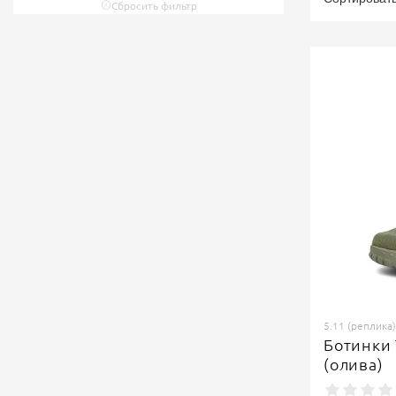
Сбросить фильтр
5.11 (реплика
Ботинки 
(олива)