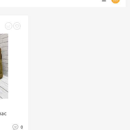
лас
0