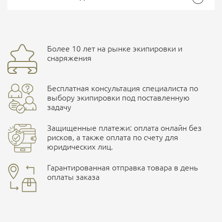
Размер
42
Общие
Доставка курьерской службой СДЭК -
Бренд
CamoFans
Более 10 лет на рынке экипировки и
Ваш отзыв
улица Маяковского, 10
снаряжения
Страна производитель
Китай
Бесплатная консультация специалиста по
Характеристики комплектаций
ПОДРОБНЕЕ О СКЛАДЕ
выбору экипировки под поставленную
задачу
Размер
42, 44, 45, 40, 41, 46, 43, 39
Защищенные платежи: оплата онлайн без
рисков, а также оплата по счету для
юридических лиц.
Наличные при самовывозе
Оплата картами Visa и MasterCard
Гарантированная отправка товара в день
оплаты заказа
здесь
Ваша оценка
отлично
Безналичная оплата по счету
. Этот метод оплаты