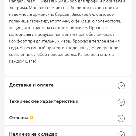
Ranger Green — идеальный выбор для профи и любителей
экстрима. Модель сочетает в себе легкость кроссовок и
надежность армейских берцев. Высокое 8-дюймовое
голенище гарантирует отличную фиксацию голеностопа,
защищая от травм на сложном рельефе. Прочные
материалы и продуманная вентиляция обеспечивают
комфорт при длительных марш-бросках в теплое время
года. Агрессивный протектор подошвы дает уверенное
сцепление с любой поверхностью. Качество и стиль в
каждом шаге!
Доставка и оплата
Технические характеристики
Отзывы
0
Характеристики комплектации
Самовывоз -
Доставка Почтой России
EMS Почта России
Наличие на складах