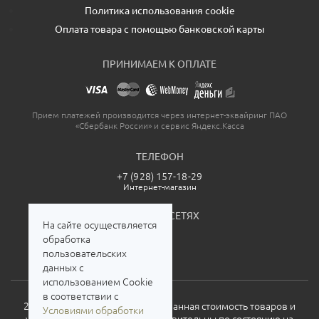
Политика использования cookie
Оплата товара с помощью банковской карты
ПРИНИМАЕМ К ОПЛАТЕ
Прием платежей производится через интернет-эквайринг ПАО
«Сбербанк России» и сервис Яндекс.Касса
ТЕЛЕФОН
+7 (928) 157-18-29
Интернет-магазин
МЫ В СОЦСЕТЯХ
На сайте осуществляется
обработка
пользовательских
данных с
использованием Cookie
в соответствии с
2026. Все права защищены. Указанная стоимость товаров и
Условиями обработки