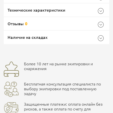
Технические характеристики
Отзывы
0
Характеристики комплектации
Самовывоз -
Доставка Почтой России
EMS Почта России
Наличие на складах
Размер
46 (11 UK)
Общие
Доставка курьерской службой СДЭК -
Бренд
Salomon
Более 10 лет на рынке экипировки и
Ваш отзыв
улица Маяковского, 10
снаряжения
Страна производитель
Франция
Бесплатная консультация специалиста по
Характеристики комплектаций
ПОДРОБНЕЕ О СКЛАДЕ
выбору экипировки под поставленную
задачу
Размер
Защищенные платежи: оплата онлайн без
41 (7,5 UK), 43 (9 UK), 42 (8 UK), 44 (9,5 UK), 45 (10,5 UK), 46
рисков, а также оплата по счету для
(11 UK), 44,5 (10 UK), 42,5 (8,5 UK)