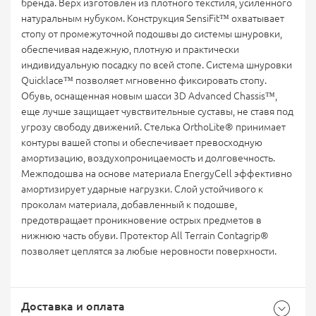
бренда. Верх изготовлен из плотного текстиля, усиленного
натуральным нубуком. Конструкция SensiFit™ охватывает
стопу от промежуточной подошвы до системы шнуровки,
обеспечивая надежную, плотную и практически
индивидуальную посадку по всей стопе. Система шнуровки
Quicklace™ позволяет мгновенно фиксировать стопу.
Обувь, оснащенная новым шасси 3D Advanced Chassis™,
еще лучше защищает чувствительные суставы, не ставя под
угрозу свободу движений. Стелька OrthoLite® принимает
контуры вашей стопы и обеспечивает превосходную
амортизацию, воздухопроницаемость и долговечность.
Межподошва на основе материала EnergyCell эффективно
амортизирует ударные нагрузки. Слой устойчивого к
проколам материала, добавленный к подошве,
предотвращает проникновение острых предметов в
нижнюю часть обуви. Протектор All Terrain Contagrip®
позволяет цеплятся за любые неровности поверхности.
Доставка и оплата