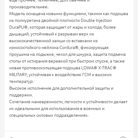
еще прочнее, техничнее, долговечнее и
производительнее.
Модель оснащена новыми функциями, такими как подошва
из полиуретана двойной плотности Double Injection
DuraPU®, которая защищает от жары и холода, более
дышащий, устойчивый к разрывам верх из
высококачественной замши со вставками из
износостойкого нейлона Cordura®, фиксирующая
проушина на лодыжке, чехол для шнурка, защита подъема
стопы от истирания веревкой при быстром спуске, а также
новая противоскользящая подошва LOWA® X-TRAC®
MILITARY, устойчивая к воздействию ГСМ и высоких
температур.
Высокое исполнение для дополнительной защиты и
поддержки.
Сочетание маневренности, легкости и устойчивости делает
их идеальными для использования в военных и
специальных силовых подразделениях.