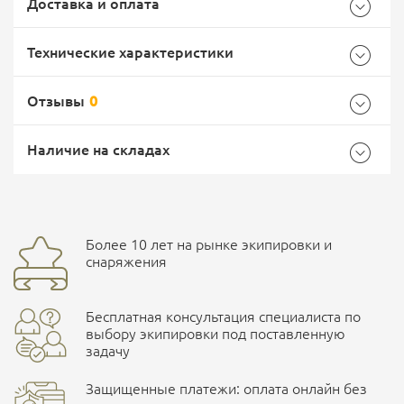
Доставка и оплата
Технические характеристики
Отзывы
0
Характеристики комплектации
Самовывоз -
Доставка Почтой России
EMS Почта России
Наличие на складах
Размер
44
Общие
Доставка курьерской службой СДЭК -
Бренд
Lowa
Более 10 лет на рынке экипировки и
Ваш отзыв
улица Маяковского, 10
снаряжения
Страна производитель
Германия
Бесплатная консультация специалиста по
Характеристики комплектаций
ПОДРОБНЕЕ О СКЛАДЕ
выбору экипировки под поставленную
задачу
Размер
42,5, 44, 45, 41, 41,5, 43,5, 44,5, 46
Защищенные платежи: оплата онлайн без