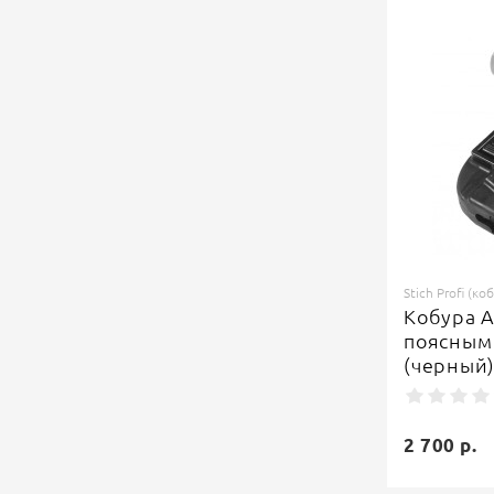
Stich Profi (ко
Кобура А
поясным
(черный
2 700 р.