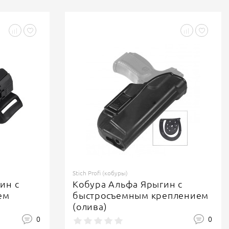
Stich Profi (кобуры)
ин с
Кобура Альфа Ярыгин с
ем
быстросъемным креплением
(олива)
0
0