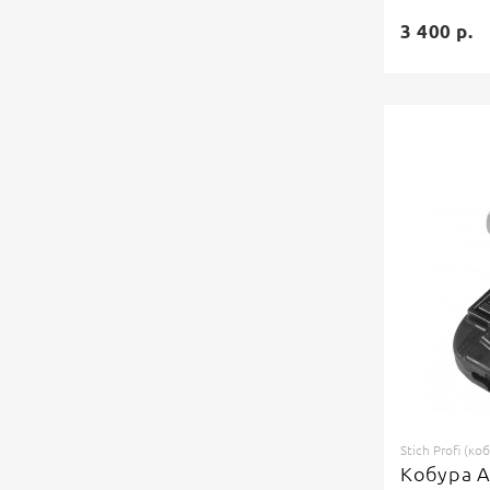
3 400 р.
Stich Profi (ко
Кобура А