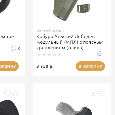
Stich Profi (кобуры)
ъемное
Кобура Альфа-2 Лебедев
модульный (МПЛ) с поясным
креплением (олива)
0
0
3 750 р.
КОРЗИНУ
В КОРЗИНУ