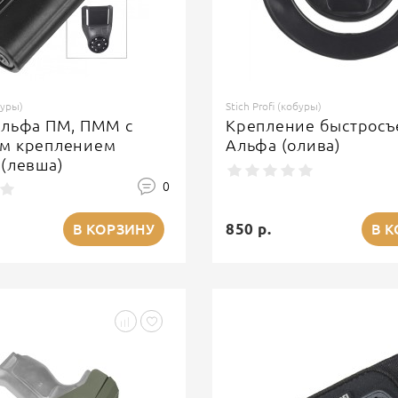
буры)
Stich Profi (кобуры)
Альфа ПМ, ПММ с
Крепление быстрос
м креплением
Альфа (олива)
(левша)
0
850 р.
В КОРЗИНУ
В 