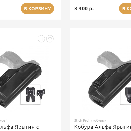
3 400 р.
В КОРЗИНУ
В 
буры)
Stich Profi (кобуры)
льфа Ярыгин с
Кобура Альфа Ярыги