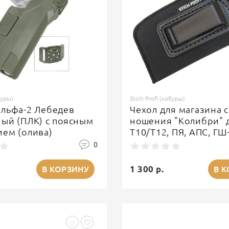
буры)
Stich Profi (кобуры)
Альфа-2 Лебедев
Чехол для магазина 
ый (ПЛК) с поясным
ношения "Колибри" 
ем (олива)
T10/T12, ПЯ, АПС, ГШ-
(Черный)
0
1 300 р.
В КОРЗИНУ
В 