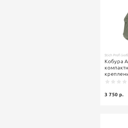
Stich Profi (ко
Кобура 
компактн
креплени
3 750 р.