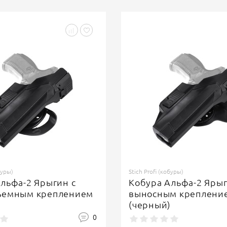
буры)
Stich Profi (кобуры)
льфа-2 Ярыгин с
Кобура Альфа-2 Ярыг
ъемным креплением
выносным креплени
)
(черный)
0