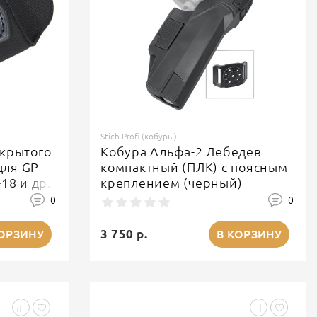
Stich Profi (кобуры)
скрытого
Кобура Альфа-2 Лебедев
для GP
компактный (ПЛК) с поясным
18 и др.
креплением (черный)
0
0
3 750 р.
КОРЗИНУ
В КОРЗИНУ