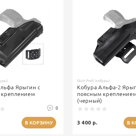
буры)
Stich Profi (кобуры)
льфа Ярыгин с
Кобура Альфа-2 Ярыг
 креплением
поясным крепление
)
(черный)
0
3 400 р.
В КОРЗИНУ
В 