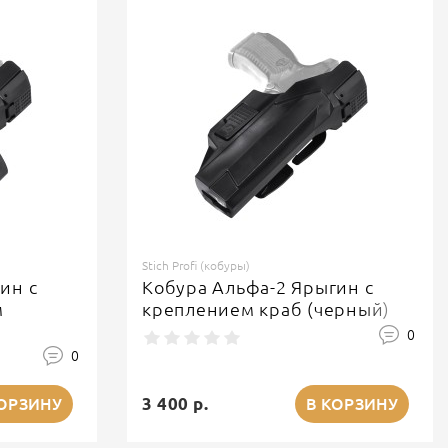
Stich Profi (кобуры)
ин с
Кобура Альфа-2 Ярыгин с
м
креплением краб (черный)
0
0
3 400 р.
КОРЗИНУ
В КОРЗИНУ