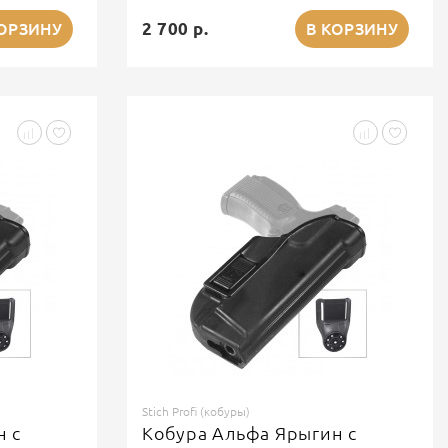
2 700 р.
КОРЗИНУ
В КОРЗИНУ
Stich Profi (кобуры)
н с
Кобура Альфа Ярыгин с