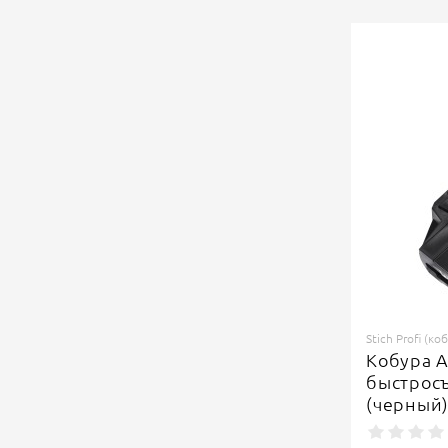
Stich Profi (ко
Кобура А
быстрос
(черный