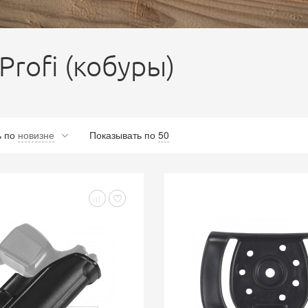
 Profi (кобуры)
ь
по
новизне
Показывать по
50