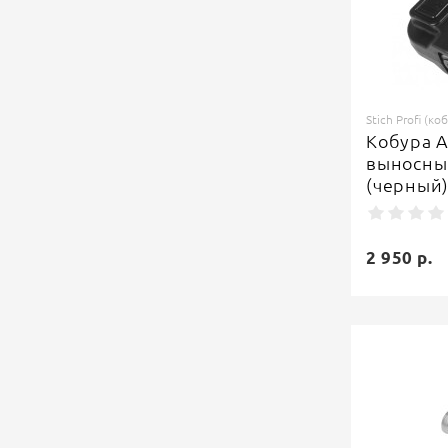
Stich Profi (ко
Кобура 
выносны
(черный)
2 950 р.