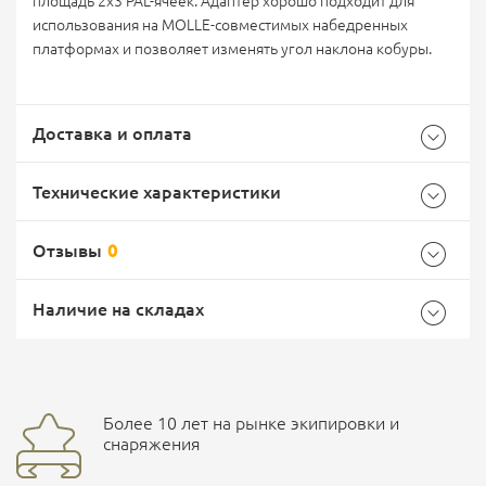
площадь 2х3 PAL-ячеек. Адаптер хорошо подходит для
использования на MOLLE-совместимых набедренных
платформах и позволяет изменять угол наклона кобуры.
Доставка и оплата
Технические характеристики
Отзывы
0
Характеристики комплектации
Самовывоз -
Доставка Почтой России
EMS Почта России
Наличие на складах
Цвет
черный
Общие
Доставка курьерской службой СДЭК -
Бренд
Stich Profi
Более 10 лет на рынке экипировки и
Ваш отзыв
улица Маяковского, 10
снаряжения
Страна производитель
Россия