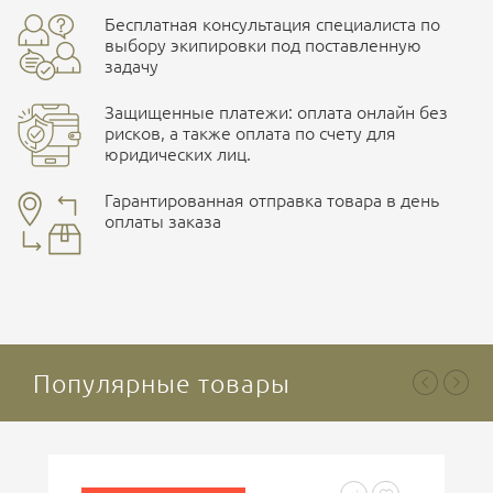
Бесплатная консультация специалиста по
Характеристики одежды
ПОДРОБНЕЕ О СКЛАДЕ
выбору экипировки под поставленную
задачу
Цвет
черный, олива, койот
Защищенные платежи: оплата онлайн без
рисков, а также оплата по счету для
юридических лиц.
Наличные при самовывозе
Оплата картами Visa и MasterCard
Гарантированная отправка товара в день
оплаты заказа
здесь
Ваша оценка
отлично
Безналичная оплата по счету
. Этот метод оплаты
предназначен для юридических лиц
. Связывайтесь с
менеджером для уточнения условий поставки и
подготовки счета.
Популярные товары
Ваше имя