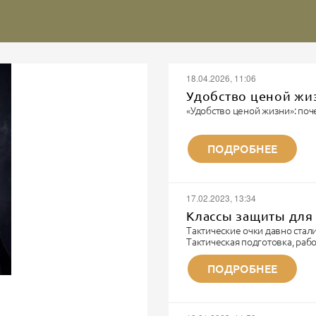
18.04.2026, 11:06
Удобство ценой жи
«Удобство ценой жизни»: поч
Записки военного парамедика
«Я видел многое. Но каждый 
ПОДРОБНЕЕ
не забывается. Потому что эт
Я парамедик. Не модный бло
шмота. Я тот человек, которы
И...
17.02.2023, 13:34
Классы защиты для 
Тактические очки давно ста
Тактическая подготовка, ра
технике и непосредственно б
тактические очки.
ПОДРОБНЕЕ
ЗАЩИТА - основное предназн
соответственные требования
- линза из поликорбаната вы
материал).