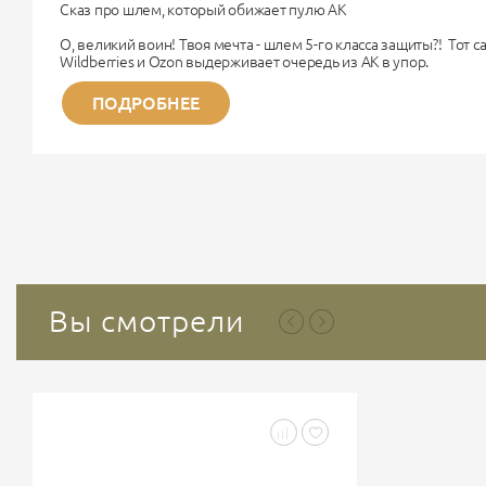
Сказ про шлем, который обижает пулю АК
О, великий воин! Твоя мечта - шлем 5-го класса защиты?! Тот 
Wildberries и Ozon выдерживает очередь из АК в упор.
Поздравляю. Ты хочешь купить чугунный унитаз, чтобы надеть 
Немного физики для прояснения сознания.
ПОДРОБНЕЕ
Дорогой Рембо, 5-й класс бронезащиты (по старому ГОСТу) - э
титана. Весит такая «каска» около...
Вы смотрели