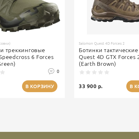
совки)
Salomon Quest 4D Forces 2
ки треккинговые
Ботинки тактические
Speedcross 6 Forces
Quest 4D GTX Forces 
Green)
(Earth Brown)
0
33 900 р.
В КОРЗИНУ
В 