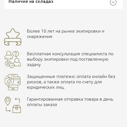
Доставка Почтой России
EMS Почта России
Наличие на складах
Бренд
Stich Profi
Страна производитель
Россия
Доставка курьерской службой СДЭК -
Более 10 лет на рынке экипировки и
улица Маяковского, 10
снаряжения
Ваш отзыв
Бесплатная консультация специалиста по
ПОДРОБНЕЕ О СКЛАДЕ
выбору экипировки под поставленную
задачу
Защищенные платежи: оплата онлайн без
рисков, а также оплата по счету для
юридических лиц.
Наличные при самовывозе
Оплата картами Visa и MasterCard
Гарантированная отправка товара в день
оплаты заказа
здесь