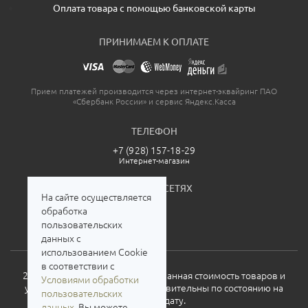
Оплата товара с помощью банковской карты
ПРИНИМАЕМ К ОПЛАТЕ
Прием платежей производится через интернет-эквайринг ПАО
«Сбербанк России» и сервис Яндекс.Касса
ТЕЛЕФОН
+7 (928) 157-18-29
Интернет-магазин
МЫ В СОЦСЕТЯХ
На сайте осуществляется
обработка
пользовательских
данных с
использованием Cookie
в соответствии с
2026. Все права защищены. Указанная стоимость товаров и
Условиями обработки
условия их приобретения действительны по состоянию на
пользовательских
текущую дату.
данных
. Вы можете