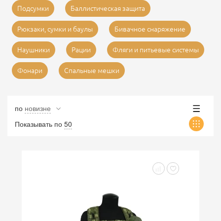
Подсумки
Баллистическая защита
Рюкзаки, сумки и баулы
Бивачное снаряжение
Наушники
Рации
Фляги и питьевые системы
Фонари
Спальные мешки
по
новизне
Показывать по
50