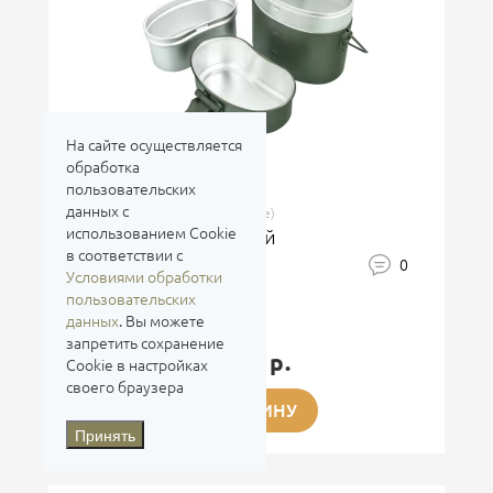
На сайте осуществляется
обработка
пользовательских
данных с
Россия (бивачное снаряжение)
использованием Cookie
Котелок армейский
в соответствии с
0
Условиями обработки
пользовательских
данных
. Вы можете
запретить сохранение
1 200 р.
Cookie в настройках
своего браузера
В КОРЗИНУ
Принять