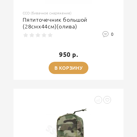
ССО (бивачное снаряжение)
Пятиточечник большой
(28смх44см)(олива)
0
950 р.
В КОРЗИНУ