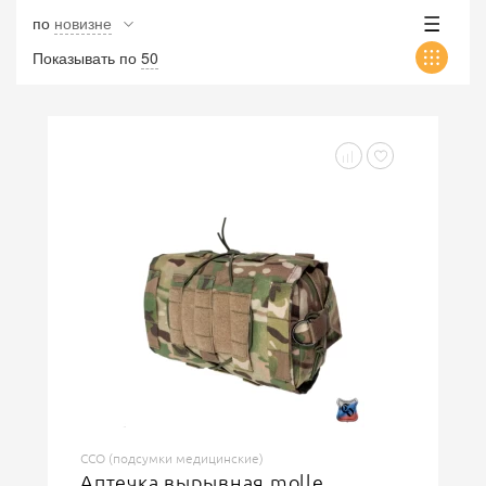
по
новизне
Показывать по
50
ССО (подсумки медицинские)
Аптечка вырывная molle