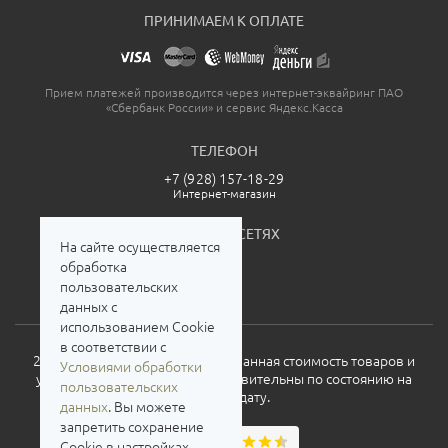
ПРИНИМАЕМ К ОПЛАТЕ
Прием платежей производится через интернет-эквайринг ПАО
«Сбербанк России» и сервис Яндекс.Касса
ТЕЛЕФОН
+7 (928) 157-18-29
Интернет-магазин
МЫ В СОЦСЕТЯХ
На сайте осуществляется
обработка
пользовательских
данных с
использованием Cookie
в соответствии с
2026. Все права защищены. Указанная стоимость товаров и
Условиями обработки
условия их приобретения действительны по состоянию на
пользовательских
текущую дату.
данных
. Вы можете
запретить сохранение
Cookie в настройках