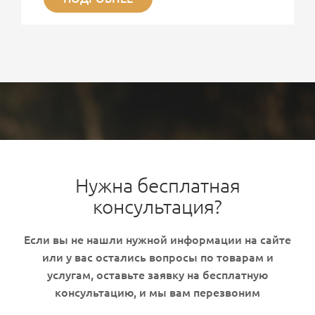
ситуациях сохраняет свою актуальность.
Представляет интерес современные
гемостатические средства на основе Каолина. На
сегодняшний день используется третье поколение
гемостатических средств, основным веществом
которого является природный минерал каолин. Это
природный инертный минерал, который не
содержит растительных или...
Нужна бесплатная
консультация?