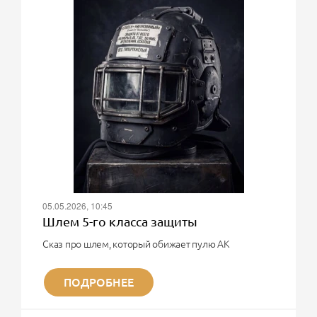
05.05.2026, 10:45
Шлем 5-го класса защиты
Сказ про шлем, который обижает пулю АК
О, великий воин! Твоя мечта - шлем 5-го класса
защиты?! Тот самый, который в рекламе на
ПОДРОБНЕЕ
Wildberries и Ozon выдерживает очередь из АК в
упор.
Поздравляю. Ты хочешь купить чугунный унитаз,