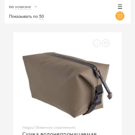
по
новизне
Показывать по
50
Magpul (бивачное снаряжение)
Сумка водонепроницаемая