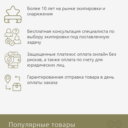
Доставка курьерской службой СДЭК -
Бренд
ССО
Более 10 лет на рынке экипировки и
Ваш отзыв
улица Маяковского, 10
снаряжения
Страна производитель
Россия
Бесплатная консультация специалиста по
Характеристики одежды
ПОДРОБНЕЕ О СКЛАДЕ
выбору экипировки под поставленную
задачу
Цвет
черный, олива, Multicam, A-TACS FG
Защищенные платежи: оплата онлайн без
рисков, а также оплата по счету для
юридических лиц.
Наличные при самовывозе
Оплата картами Visa и MasterCard
Гарантированная отправка товара в день
оплаты заказа
здесь
Ваша оценка
отлично
Безналичная оплата по счету
. Этот метод оплаты
предназначен для юридических лиц
. Связывайтесь с
менеджером для уточнения условий поставки и
подготовки счета.
Популярные товары