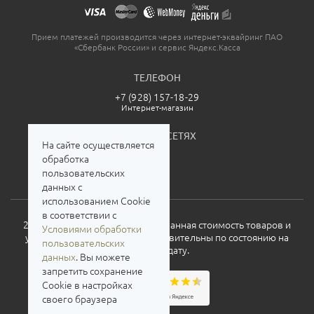
Прием платежей производится через интернет-эквайринг ПАО
«Сбербанк России» и сервис Яндекс.Касса
ТЕЛЕФОН
+7 (928) 157-18-29
Интернет-магазин
МЫ В СОЦСЕТЯХ
На сайте осуществляется
обработка
пользовательских
данных с
использованием Cookie
в соответствии с
2026. Все права защищены. Указанная стоимость товаров и
Условиями обработки
условия их приобретения действительны по состоянию на
пользовательских
текущую дату.
данных
. Вы можете
запретить сохранение
Cookie в настройках
своего браузера