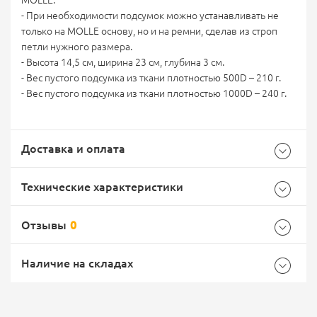
MOLLE.
- При необходимости подсумок можно устанавливать не
только на MOLLE основу, но и на ремни, сделав из строп
петли нужного размера.
- Высота 14,5 см, ширина 23 см, глубина 3 см.
- Вес пустого подсумка из ткани плотностью 500D – 210 г.
- Вес пустого подсумка из ткани плотностью 1000D – 240 г.
Доставка и оплата
Технические характеристики
Отзывы
0
Характеристики комплектации
Самовывоз -
Доставка Почтой России
EMS Почта России
Наличие на складах
Цвет
Multicam
Общие