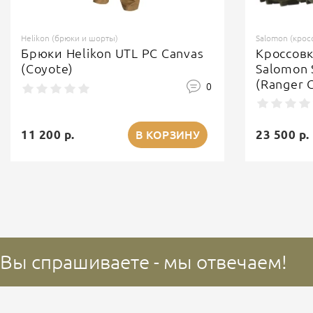
Helikon (брюки и шорты)
Salomon (крос
Брюки Helikon UTL PC Canvas
Кроссов
(Coyote)
Salomon 
(Ranger 
0
11 200 р.
23 500 р.
В КОРЗИНУ
Вы спрашиваете - мы отвечаем!