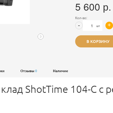
5 600
р.
Кол-во:
+
-
шт
В КОРЗИНУ
ики
Отзывы
0
Наличие
клад ShotTime 104-C с 