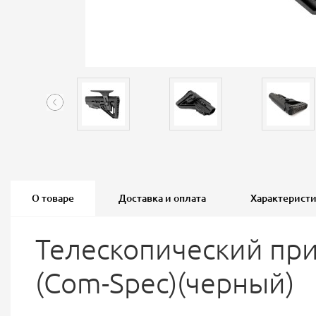
О товаре
Доставка и оплата
Характерист
Телескопический при
(Com-Spec)(черный)