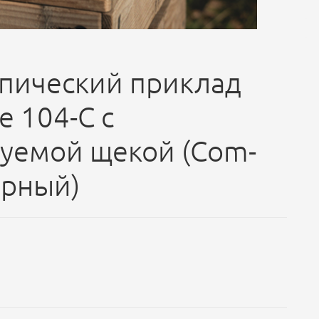
пический приклад
e 104-C с
уемой щекой (Com-
ерный)