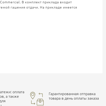
 Commercial. В комплект приклада входит
темой гашения отдачи. На прикладе имеется
тежи: оплата
Гарантированная отправка
ов, а также
товара в день оплаты заказа
 для
ц.