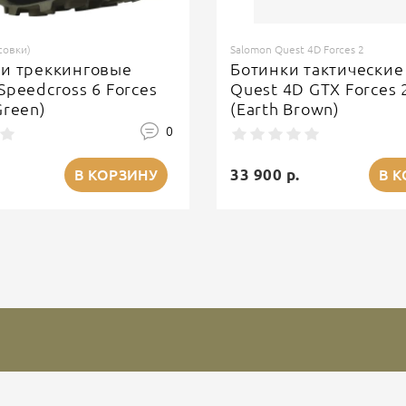
совки)
Salomon Quest 4D Forces 2
ки треккинговые
Ботинки тактические
Speedcross 6 Forces
Quest 4D GTX Forces 
Green)
(Earth Brown)
0
33 900 р.
В КОРЗИНУ
В 