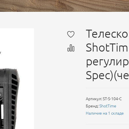
Телеско
ShotTim
регулир
Spec)(ч
Артикул:
ST-S-104-C
Бренд:
ShotTime
Наличие на 1 складе