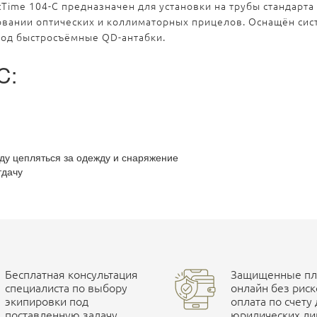
Time 104-C предназначен для установки на трубы стандарта
овании оптических и коллиматорных прицелов. Оснащён сис
под быстросъёмные QD-антабки.
C:
ду цепляться за одежду и снаряжение
тдачу
Бесплатная консультация
Защищенные пла
специалиста по выбору
онлайн без риск
экипировки под
оплата по счету
поставленную задачу
юридических ли