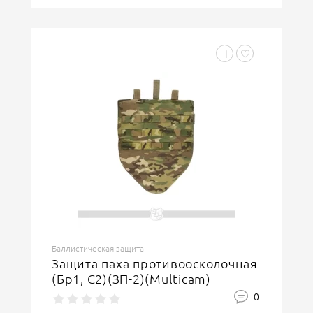
Баллистическая защита
Защита паха противоосколочная
(Бр1, С2)(ЗП-2)(Multicam)
0