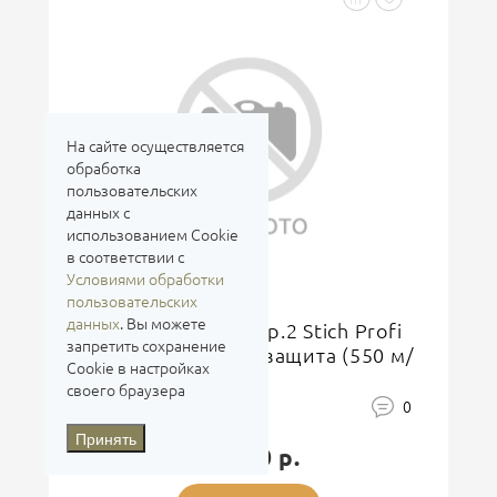
На сайте осуществляется
обработка
пользовательских
данных с
использованием Cookie
в соответствии с
Условиями обработки
пользовательских
Баллистическая защита
данных
. Вы можете
Ворот-манишка вер.2 Stich Profi
запретить сохранение
+ баллистическая защита (550 м/
Cookie в настройках
с)(Multicam)
своего браузера
0
Принять
18 900 р.