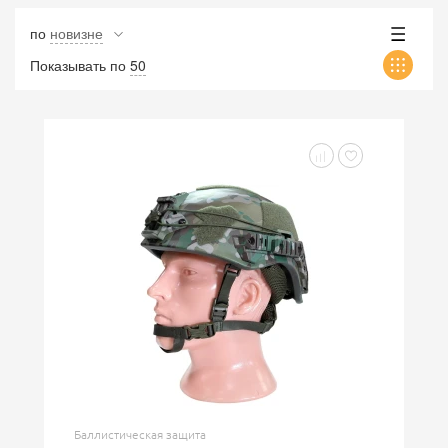
по
новизне
Показывать по
50
Баллистическая защита