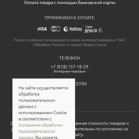
Оплата товара с помощью банковской карты
ПРИНИМАЕМ К ОПЛАТЕ
Прием платежей производится через интернет-эквайринг ПАО
«Сбербанк России» и сервис Яндекс.Касса
ТЕЛЕФОН
+7 (928) 157-18-29
Интернет-магазин
МЫ В СОЦСЕТЯХ
На сайте осуществляется
обработка
пользовательских
данных с
использованием Cookie
в соответствии с
2026. Все права защищены. Указанная стоимость товаров и
Условиями обработки
условия их приобретения действительны по состоянию на
пользовательских
текущую дату.
данных
. Вы можете