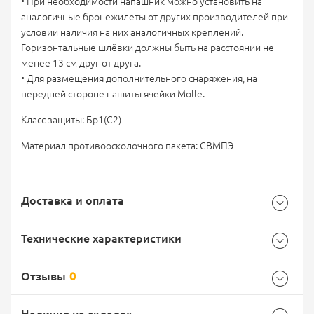
• При необходимости напашник можно установить на
аналогичные бронежилеты от других производителей при
условии наличия на них аналогичных креплений.
Горизонтальные шлёвки должны быть на расстоянии не
менее 13 см друг от друга.
• Для размещения дополнительного снаряжения, на
передней стороне нашиты ячейки Molle.
Класс защиты: Бр1(С2)
Материал противоосколочного пакета: СВМПЭ
Доставка и оплата
Технические характеристики
Отзывы
0
Общие
Самовывоз -
Доставка Почтой России
EMS Почта России