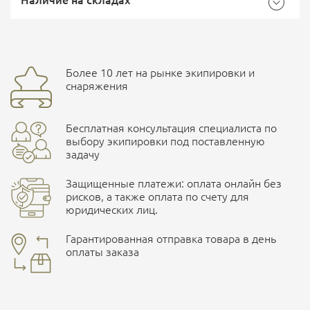
Наличие на складах
Бренд
ССО
Страна производитель
Россия
Доставка курьерской службой СДЭК -
Более 10 лет на рынке экипировки и
улица Маяковского, 10
снаряжения
Ваш отзыв
Бесплатная консультация специалиста по
ПОДРОБНЕЕ О СКЛАДЕ
выбору экипировки под поставленную
задачу
Защищенные платежи: оплата онлайн без
рисков, а также оплата по счету для
юридических лиц.
Наличные при самовывозе
Оплата картами Visa и MasterCard
Гарантированная отправка товара в день
оплаты заказа
здесь
Безналичная оплата по счету
. Этот метод оплаты