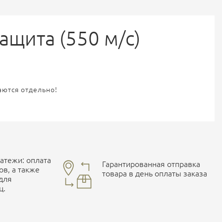
ащита (550 м/с)
аются отдельно!
тежи: оплата
Гарантированная отправка
ов, а также
товара в день оплаты заказа
 для
ц.