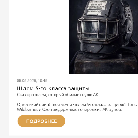
05.05.2026, 10:45
Шлем 5-го класса защиты
Сказ про шлем, который обижает пулю АК
О, великий воин! Твоя мечта - шлем 5-го класса защиты?! Тот 
Wildberries и Ozon выдерживает очередь из АК в упор.
Поздравляю. Ты хочешь купить чугунный унитаз, чтобы надеть 
Немного физики для прояснения сознания.
ПОДРОБНЕЕ
Дорогой Рембо, 5-й класс бронезащиты (по старому ГОСТу) - э
титана. Весит такая «каска» около...