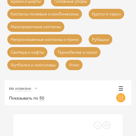
Брюки и шорты
Головные уборы
Костюмы полевые и комбинезоны
Куртки и парки
Маскировочные костюмы
Непромокаемые костюмы и пончо
Рубашки
Свитера и кофты
Термобелье и носки
Футболки и лонгсливы
Флис
по
новизне
Показывать по
50