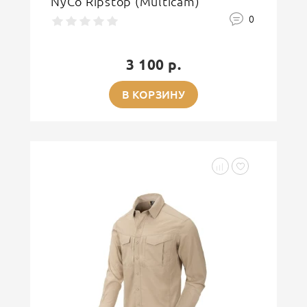
NyCo Ripstop (Multicam)
0
3 100 р.
В КОРЗИНУ