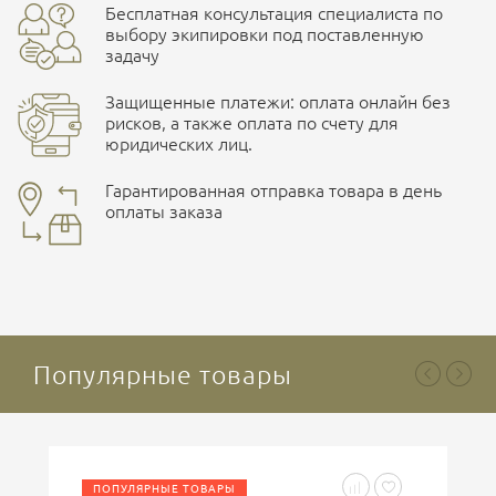
Бесплатная консультация специалиста по
ПОДРОБНЕЕ О СКЛАДЕ
выбору экипировки под поставленную
задачу
Защищенные платежи: оплата онлайн без
рисков, а также оплата по счету для
юридических лиц.
Наличные при самовывозе
Оплата картами Visa и MasterCard
Гарантированная отправка товара в день
оплаты заказа
здесь
Ваша оценка
отлично
Безналичная оплата по счету
. Этот метод оплаты
предназначен для юридических лиц
. Связывайтесь с
менеджером для уточнения условий поставки и
подготовки счета.
Популярные товары
Ваше имя
ПОПУЛЯРНЫЕ ТОВАРЫ