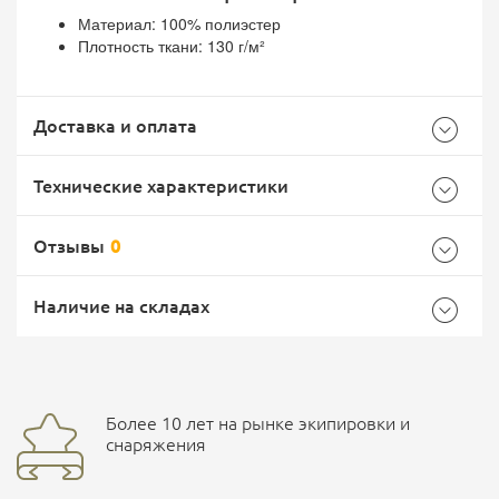
Материал: 100% полиэстер
Плотность ткани: 130 г/м²
Доставка и оплата
Технические характеристики
Отзывы
0
Общие
Самовывоз -
Доставка Почтой России
EMS Почта России
Наличие на складах
Бренд
Helikon
Страна производитель
Польша
Доставка курьерской службой СДЭК -
Более 10 лет на рынке экипировки и
Ваш отзыв
улица Маяковского, 10
снаряжения