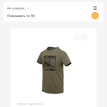
по
новизне
Показывать по
50
Helikon (футболки)