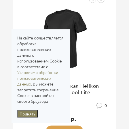
На сайте осуществляется
обработка
пользовательских
данных с
использованием Cookie
в соответствии с
Условиями обработки
пользовательских
Helikon (футболки)
данных
. Вы можете
Футболка тактическая Helikon
запретить сохранение
Tactical T-Shirt TopCool Lite
Cookie в настройках
(Black)
своего браузера
0
Принять
3 500 р.