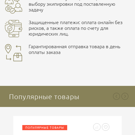
выбору экипировки под поставленную
задачу
Защищенные платежи: оплата онлайн без
рисков, а также оплата по счету для
юридических лиц.
Наличные при самовывозе
Оплата картами Visa и MasterCard
Гарантированная отправка товара в день
оплаты заказа
здесь
Ваша оценка
отлично
Безналичная оплата по счету
. Этот метод оплаты
предназначен для юридических лиц
. Связывайтесь с
менеджером для уточнения условий поставки и
подготовки счета.
Популярные товары
Ваше имя
ПОПУЛЯРНЫЕ ТОВАРЫ
Введите код, указанный на картинке