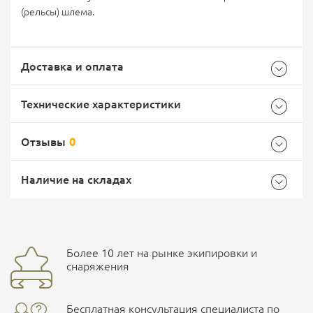
(рельсы) шлема.
Доставка и оплата
Технические характеристики
Отзывы
0
Общие
Самовывоз -
Доставка Почтой России
EMS Почта России
Наличие на складах
Страна производитель
Китай
Доставка курьерской службой СДЭК -
Более 10 лет на рынке экипировки и
Ваш отзыв
улица Маяковского, 10
снаряжения
Бесплатная консультация специалиста по
ПОДРОБНЕЕ О СКЛАДЕ