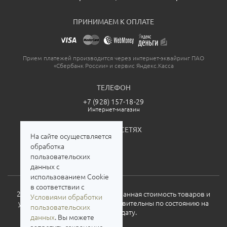
ПРИНИМАЕМ К ОПЛАТЕ
Прием платежей производится через интернет-эквайринг ПАО
«Сбербанк России» и сервис Яндекс.Касса
ТЕЛЕФОН
+7 (928) 157-18-29
Интернет-магазин
МЫ В СОЦСЕТЯХ
На сайте осуществляется
обработка
пользовательских
данных с
использованием Cookie
в соответствии с
2026. Все права защищены. Указанная стоимость товаров и
Условиями обработки
условия их приобретения действительны по состоянию на
пользовательских
текущую дату.
данных
. Вы можете