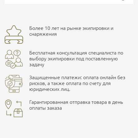
Общие
Доставка курьерской службой СДЭК -
Бренд
БВР
Более 10 лет на рынке экипировки и
Ваш отзыв
улица Маяковского, 10
снаряжения
Страна производитель
Россия
Бесплатная консультация специалиста по
Характеристики комплектаций
ПОДРОБНЕЕ О СКЛАДЕ
выбору экипировки под поставленную
задачу
Размер
Защищенные платежи: оплата онлайн без
44/170-176, 46/170-176, 48/170-176, 54/170-176, 50/170-
рисков, а также оплата по счету для
176
юридических лиц.
Наличные при самовывозе
Оплата картами Visa и MasterCard
Гарантированная отправка товара в день
оплаты заказа
здесь
Ваша оценка
отлично
Безналичная оплата по счету
. Этот метод оплаты