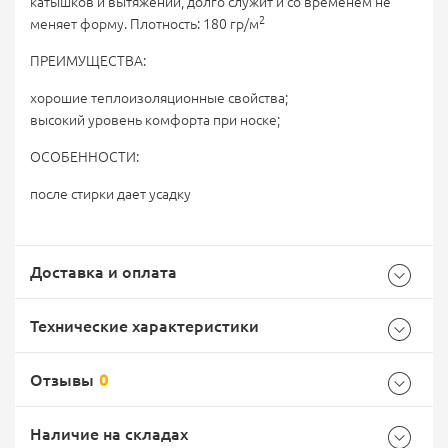
катышков и вытяжений, долго служит и со временем не
2
меняет форму. Плотность:
180 гр/м
ПРЕИМУЩЕСТВА:
хорошие теплоизоляционные свойства;
высокий уровень комфорта при носке;
ОСОБЕННОСТИ:
после стирки дает усадку
Доставка и оплата
Технические характеристики
Отзывы
0
Характеристики комплектации
Самовывоз -
Доставка Почтой России
EMS Почта России
Наличие на складах
Размер
44/170-176