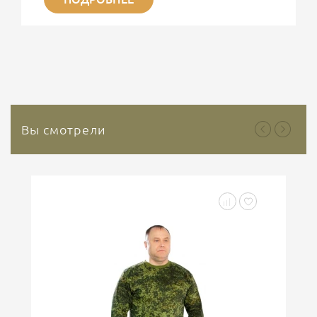
ситуациях сохраняет свою актуальность.
Представляет интерес современные
гемостатические средства на основе Каолина. На
сегодняшний день используется третье поколение
гемостатических средств, основным веществом
которого является природный минерал каолин. Это
природный инертный минерал, который не
содержит растительных или...
Вы смотрели