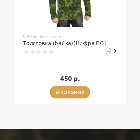
БВР (свитера и кофты)
Толстовка (байка)(Цифра РФ)
0
450 р.
В КОРЗИНУ