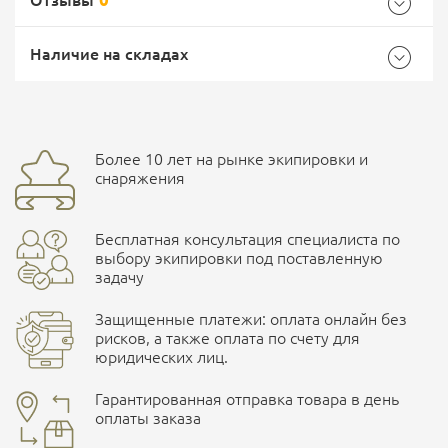
Характеристики комплектации
Самовывоз -
Доставка Почтой России
EMS Почта России
Наличие на складах
Размер
L/XL
Общие
Доставка курьерской службой СДЭК -
Бренд
Under Armour
Более 10 лет на рынке экипировки и
Ваш отзыв
улица Маяковского, 10
снаряжения
Страна производитель
Соединенные Штаты
Бесплатная консультация специалиста по
Характеристики комплектаций
ПОДРОБНЕЕ О СКЛАДЕ
выбору экипировки под поставленную
задачу
Размер
L/XL, M/L
Защищенные платежи: оплата онлайн без
рисков, а также оплата по счету для
юридических лиц.
Наличные при самовывозе
Оплата картами Visa и MasterCard
Гарантированная отправка товара в день
оплаты заказа