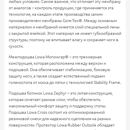
любых условиях. Самое важное, что отличает эту мембрану
от аналогов – контроль продукции, где применяется эта
технология, на каждом этапе производства самим
производителем мембраны Gore-Tex®. Между основным
материалом и мембраной имеется слой специальной пены
с закрытой ячейкой. Этот материал не имеет губкообразной
структуры, поэтому не впитывает влагу и сохраняет ноги в
сухости.
Межподошва Lowa Monowrap® – это трехмерная
конструкция, которая расположена между верхом и
подошвой. Она обеспечивает стабилизацию, боковую
защиту ноги, а также создает естественный подъем
голеностопа от носка до пятки с технологией Stability Frame.
Подошва ботинок Lowa Zephyr – это литая конструкция,
которая сочетает разные слои, чтобы обеспечить
максимальный комфорт защиту и поддержку стопы.
Подошва Lowa Cross состоит из оптимизированной
резиновой смеси для надежного сцепления на разных
поверхностях. Протектор Lowa Rubber Outsole обладает