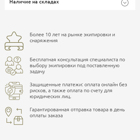
Доставка Почтой России
EMS Почта России
Наличие на складах
Размер
42,5
Общие
Доставка курьерской службой СДЭК -
Бренд
Lowa
Более 10 лет на рынке экипировки и
Ваш отзыв
улица Маяковского, 10
снаряжения
Страна производитель
Германия
Бесплатная консультация специалиста по
Характеристики комплектаций
ПОДРОБНЕЕ О СКЛАДЕ
выбору экипировки под поставленную
задачу
Размер
42, 42,5, 44, 45, 43,5, 44,5
Защищенные платежи: оплата онлайн без
рисков, а также оплата по счету для
юридических лиц.
Наличные при самовывозе
Оплата картами Visa и MasterCard
Гарантированная отправка товара в день
оплаты заказа
здесь
Ваша оценка
отлично