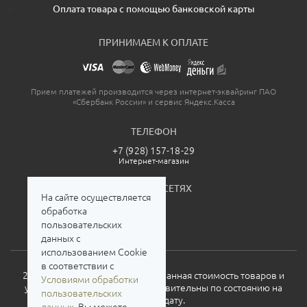
Оплата товара с помощью банковской карты
ПРИНИМАЕМ К ОПЛАТЕ
Прием платежей производится через интернет-эквайринг ПАО
«Сбербанк России» и сервис Яндекс.Касса
ТЕЛЕФОН
+7 (928) 157-18-29
Интернет-магазин
МЫ В СОЦСЕТЯХ
На сайте осуществляется
обработка
пользовательских
данных с
использованием Cookie
в соответствии с
2026. Все права защищены. Указанная стоимость товаров и
Условиями обработки
условия их приобретения действительны по состоянию на
пользовательских
текущую дату.