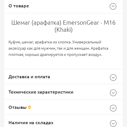
О товаре
Шемаг (арафатка) EmersonGear - M16
(Khaki)
Куфия, шемаг, арафатка из хлопка. Универсальный
аксессуар как для мужчин, так и для женщин. Арафатка
плотная, хорошо драпируется и пропускает воздух.
Доставка и оплата
Технические характеристики
Отзывы
0
Общие
Самовывоз -
Доставка Почтой России
EMS Почта России
Наличие на складах
Бренд
EmersonGear