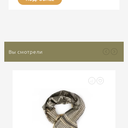
ситуациях сохраняет свою актуальность.
Представляет интерес современные
гемостатические средства на основе Каолина. На
сегодняшний день используется третье поколение
гемостатических средств, основным веществом
которого является природный минерал каолин. Это
природный инертный минерал, который не
содержит растительных или...
Вы смотрели