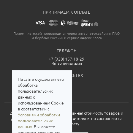
ПРИНИМАЕМ К ОПЛАТЕ
Прием платежей производится через интернет-эквайринг ПАО
«Сбербанк России» и сервис Яндекс.Касса
ТЕЛЕФОН
+7 (928) 157-18-29
Интернет-магазин
МЫ В СОЦСЕТЯХ
На сайте осуществляется
обработка
пользовательских
данных с
использованием Cookie
в соответствии с
2026. Все права защищены. Указанная стоимость товаров и
Условиями обработки
условия их приобретения действительны по состоянию на
пользовательских
текущую дату.
данных
. Вы можете
запретить сохранение