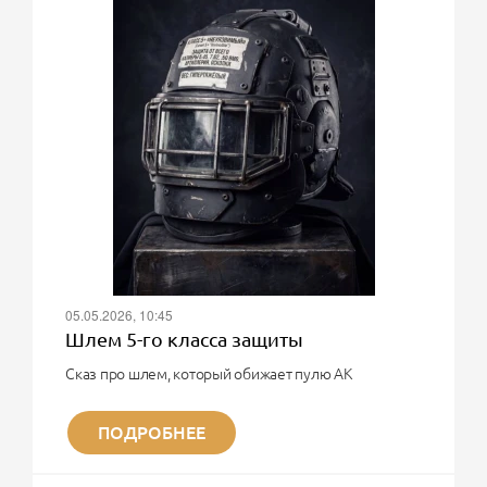
05.05.2026, 10:45
Шлем 5-го класса защиты
Сказ про шлем, который обижает пулю АК
О, великий воин! Твоя мечта - шлем 5-го класса
защиты?! Тот самый, который в рекламе на
ПОДРОБНЕЕ
Wildberries и Ozon выдерживает очередь из АК в
упор.
Поздравляю. Ты хочешь купить чугунный унитаз,