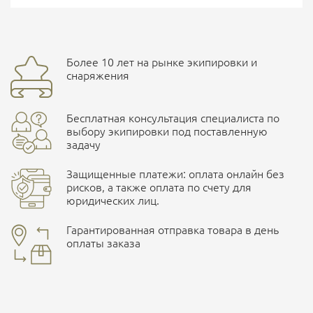
Страна производитель
Китай
Доставка курьерской службой СДЭК -
Более 10 лет на рынке экипировки и
Ваш отзыв
улица Маяковского, 10
снаряжения
Бесплатная консультация специалиста по
ПОДРОБНЕЕ О СКЛАДЕ
выбору экипировки под поставленную
задачу
Защищенные платежи: оплата онлайн без
рисков, а также оплата по счету для
юридических лиц.
Наличные при самовывозе
Оплата картами Visa и MasterCard
Гарантированная отправка товара в день
оплаты заказа
здесь
Ваша оценка
отлично
Безналичная оплата по счету
. Этот метод оплаты