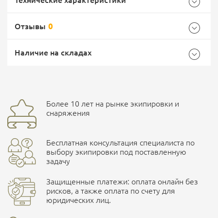
Технические характеристики
Отзывы
0
Характеристики комплектации
Самовывоз -
Доставка Почтой России
EMS Почта России
Наличие на складах
Размер
XXL/reg
Общие
Доставка курьерской службой СДЭК -
Бренд
Helikon
Более 10 лет на рынке экипировки и
Ваш отзыв
улица Маяковского, 10
снаряжения
Страна производитель
Польша
Бесплатная консультация специалиста по
Характеристики комплектаций
ПОДРОБНЕЕ О СКЛАДЕ
выбору экипировки под поставленную
задачу
Размер
Защищенные платежи: оплата онлайн без
S/reg, M/reg, L/reg, XL/reg, XXL/reg, S/long, M/long, L/long,
рисков, а также оплата по счету для
XL/long, XXL/long, XXXL/reg, XXXL/long, XXXXL/long,
юридических лиц.
Наличные при самовывозе
XXXXL/reg
Оплата картами Visa и MasterCard