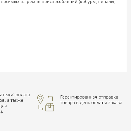
ы носимых на ремне приспособлений (кобуры, пеналы,
тежи: оплата
Гарантированная отправка
ов, а также
товара в день оплаты заказа
 для
ц.