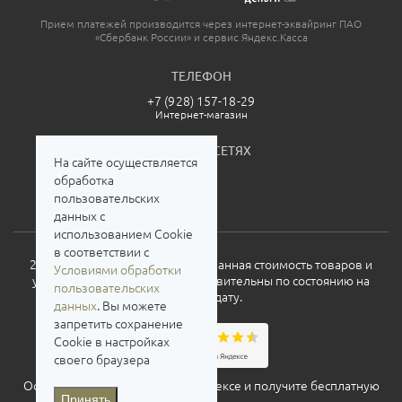
Прием платежей производится через интернет-эквайринг ПАО
«Сбербанк России» и сервис Яндекс.Касса
ТЕЛЕФОН
+7 (928) 157-18-29
Интернет-магазин
МЫ В СОЦСЕТЯХ
На сайте осуществляется
обработка
пользовательских
данных с
использованием Cookie
в соответствии с
2026. Все права защищены. Указанная стоимость товаров и
Условиями обработки
условия их приобретения действительны по состоянию на
пользовательских
текущую дату.
данных
. Вы можете
запретить сохранение
Cookie в настройках
своего браузера
Оставьте свой отзыв о нас на
Яндексе
и получите бесплатную
Принять