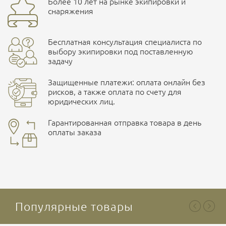
Более 10 лет на рынке экипировки и
улица Маяковского, 10
снаряжения
Наличные при самовывозе
Ваш отзыв
Оплата картами Visa и MasterCard
Бесплатная консультация специалиста по
ПОДРОБНЕЕ О СКЛАДЕ
выбору экипировки под поставленную
задачу
здесь
Защищенные платежи: оплата онлайн без
Безналичная оплата по счету
. Этот метод оплаты
рисков, а также оплата по счету для
предназначен для юридических лиц
. Связывайтесь с
юридических лиц.
менеджером для уточнения условий поставки и
подготовки счета.
Гарантированная отправка товара в день
оплаты заказа
Ваша оценка
отлично
Популярные товары