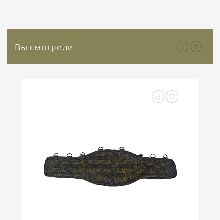
которого является природный минерал каолин. Это
природный инертный минерал, который не
содержит растительных или...
Вы смотрели