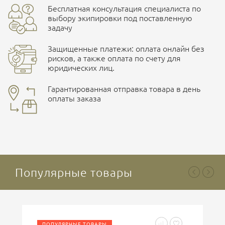
Бесплатная консультация специалиста по
ПОДРОБНЕЕ О СКЛАДЕ
выбору экипировки под поставленную
задачу
Защищенные платежи: оплата онлайн без
рисков, а также оплата по счету для
юридических лиц.
Наличные при самовывозе
Оплата картами Visa и MasterCard
Гарантированная отправка товара в день
оплаты заказа
здесь
Ваша оценка
отлично
Безналичная оплата по счету
. Этот метод оплаты
предназначен для юридических лиц
. Связывайтесь с
менеджером для уточнения условий поставки и
подготовки счета.
Популярные товары
Ваше имя
ПОПУЛЯРНЫЕ ТОВАРЫ