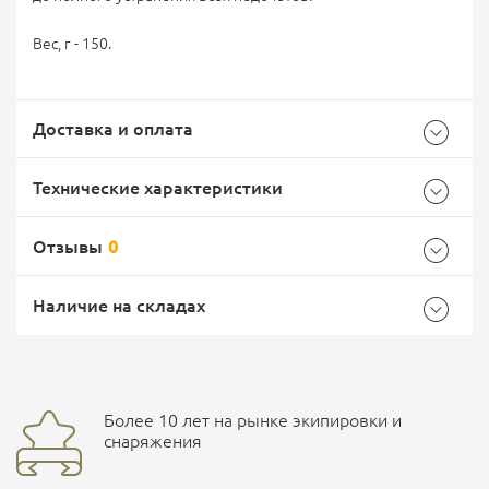
Вес, г - 150.
Доставка и оплата
Технические характеристики
Отзывы
0
Общие
Самовывоз -
Доставка Почтой России
EMS Почта России
Наличие на складах
Бренд
Россия
Страна производитель
Россия
Доставка курьерской службой СДЭК -
Более 10 лет на рынке экипировки и
Ваш отзыв
улица Маяковского, 10
снаряжения