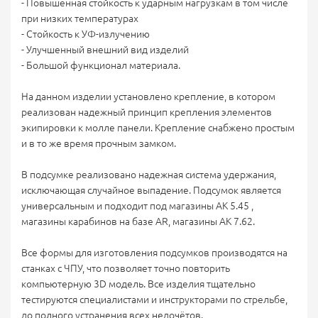
- Повышенная стойкость к ударным нагрузкам в том числе
при низких температурах
- Стойкость к УФ-излучению
- Улучшенный внешний вид изделий
- Большой функционал материала.
На данном изделии установлено крепление, в котором
реализован надежный принцип крепления элементов
экипировки к молле панели. Крепление снабжено простым
и в то же время прочным замком.
В подсумке реализовано надежная система удержания,
исключающая случайное выпадение. Подсумок является
универсальным и подходит под магазины АК 5.45 ,
магазины карабинов на базе АR, магазины АК 7.62.
Все формы для изготовления подсумков производятся на
станках с ЧПУ, что позволяет точно повторить
компьютерную 3D модель. Все изделия тщательно
тестируются специалистами и инструкторами по стрельбе,
до полного устранения всех недочётов.