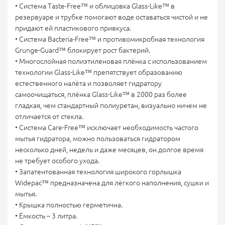
• Система Taste-Free™ и облицовка Glass-Like™ в
резервуаре и трубке помогают воде оставаться чистой и не
придают ей пластикового привкуса.
• Система Bacteria-Free™ и противомикробная технология
Grunge-Guard™ блокирует рост бактерий.
• Многослойная полиэтиленовая плёнка с использованием
технологии Glass-Like™ препятствует образованию
естественного налёта и позволяет гидратору
самоочищаться, плёнка Glass-Like™ в 2000 раз более
гладкая, чем стандартный полиуретан, визуально ничем не
отличается от стекла.
• Система Care-Free™ исключает необходимость частого
мытья гидратора, можно пользоваться гидратором
несколько дней, недель и даже месяцев, он долгое время
не требует особого ухода.
• Запатентованная технология широкого горлышка
Widepac™ предназначена для лёгкого наполнения, сушки и
мытья.
• Крышка полностью герметична.
• Ёмкость – 3 литра.