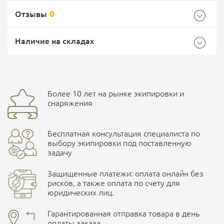
Отзывы
0
Общие
Самовывоз -
Доставка Почтой России
EMS Почта России
Наличие на складах
Бренд
Source
Страна производитель
Израиль
Доставка курьерской службой СДЭК -
Более 10 лет на рынке экипировки и
Ваш отзыв
улица Маяковского, 10
снаряжения
Бесплатная консультация специалиста по
ПОДРОБНЕЕ О СКЛАДЕ
выбору экипировки под поставленную
задачу
Защищенные платежи: оплата онлайн без
рисков, а также оплата по счету для
юридических лиц.
Наличные при самовывозе
Оплата картами Visa и MasterCard
Гарантированная отправка товара в день
оплаты заказа