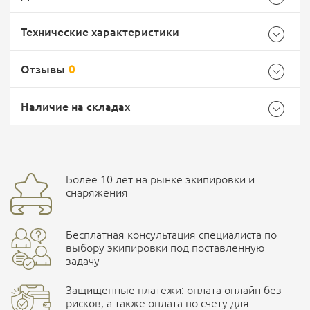
Технические характеристики
Отзывы
0
Характеристики комплектации
Самовывоз -
Доставка Почтой России
EMS Почта России
Наличие на складах
Размер
M
Общие
Доставка курьерской службой СДЭК -
Бренд
PMX
Более 10 лет на рынке экипировки и
Ваш отзыв
улица Маяковского, 10
снаряжения
Страна производитель
Россия
Бесплатная консультация специалиста по
Характеристики комплектаций
ПОДРОБНЕЕ О СКЛАДЕ
выбору экипировки под поставленную
задачу
Размер
M, L, XL, XXL
Защищенные платежи: оплата онлайн без
рисков, а также оплата по счету для