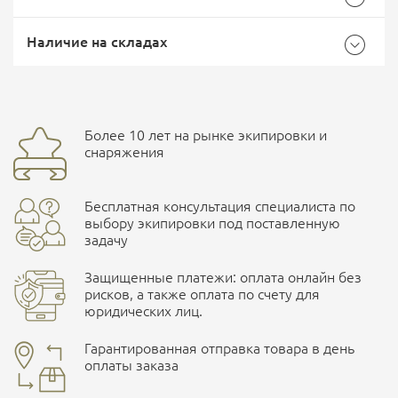
Характеристики комплектации
Самовывоз -
Доставка Почтой России
EMS Почта России
Наличие на складах
Размер
10 метров
Общие
Доставка курьерской службой СДЭК -
Бренд
CORD
Более 10 лет на рынке экипировки и
Ваш отзыв
улица Маяковского, 10
снаряжения
Страна производитель
Россия
Бесплатная консультация специалиста по
Характеристики комплектаций
ПОДРОБНЕЕ О СКЛАДЕ
выбору экипировки под поставленную
задачу
Размер
10 метров, 30 метров
Защищенные платежи: оплата онлайн без
рисков, а также оплата по счету для
юридических лиц.
Наличные при самовывозе
Оплата картами Visa и MasterCard
Гарантированная отправка товара в день
оплаты заказа