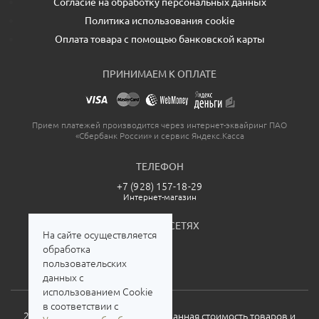
Согласие на обработку персональных данных
Политика использования cookie
Оплата товара с помощью банковской карты
ПРИНИМАЕМ К ОПЛАТЕ
Прием платежей производится через интернет-эквайринг ПАО
«Сбербанк России» и сервис Яндекс.Касса
ТЕЛЕФОН
+7 (928) 157-18-29
Интернет-магазин
МЫ В СОЦСЕТЯХ
На сайте осуществляется
обработка
пользовательских
данных с
использованием Cookie
в соответствии с
2026. Все права защищены. Указанная стоимость товаров и