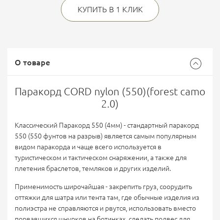
КУПИТЬ В 1 КЛИК
О товаре
Паракорд CORD nylon (550)(forest camo
2.0)
Классический Паракорд 550 (4мм) - cтандартный паракорд
550 (550 фунтов на разрыв) является самым популярным
видом паракорда и чаще всего используется в
туристическом и тактическом снаряжении, а также для
плетения браслетов, темляков и других изделий.
Применимость широчайшая - закрепить груз, соорудить
оттяжки для шатра или тента там, где обычные изделия из
полиэстра не справляются и рвутся, использовать вместо
порвавшихся шнурков на ботинках, сделать подвес для