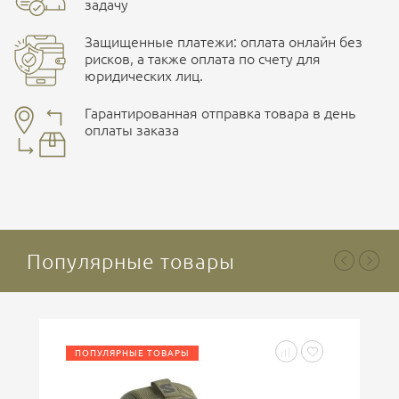
задачу
Защищенные платежи: оплата онлайн без
рисков, а также оплата по счету для
юридических лиц.
Наличные при самовывозе
Оплата картами Visa и MasterCard
Гарантированная отправка товара в день
оплаты заказа
здесь
Ваша оценка
отлично
Безналичная оплата по счету
. Этот метод оплаты
предназначен для юридических лиц
. Связывайтесь с
менеджером для уточнения условий поставки и
подготовки счета.
Популярные товары
Ваше имя
ПОПУЛЯРНЫЕ ТОВАРЫ
Введите код, указанный на картинке