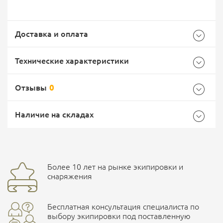
Доставка и оплата
Технические характеристики
Отзывы
0
Общие
Самовывоз -
Доставка Почтой России
EMS Почта России
Наличие на складах
Бренд
CORD
Страна производитель
Россия
Доставка курьерской службой СДЭК -
Более 10 лет на рынке экипировки и
Ваш отзыв
улица Маяковского, 10
снаряжения
Бесплатная консультация специалиста по
ПОДРОБНЕЕ О СКЛАДЕ
выбору экипировки под поставленную