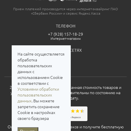
Прием платежей производится через интернет-эквайринг ПАО
«Сбербанк России» и сервис Яндекс.Касса
ТЕЛЕФОН
+7 (928) 157-18-29
Интернет-магазин
МЫ В СОЦСЕТЯХ
На сайте осуществляется
обработка
пользовательских
данных с
использованием Cookie
в соответствии с
2026. Все права защищены. Указанная стоимость товаров и
Условиями обработки
условия их приобретения действительны по состоянию на
пользовательских
текущую дату.
данных
. Вы можете
запретить сохранение
Cookie в настройках
своего браузера
Оставьте свой отзыв о нас на
Яндексе
и получите бесплатную