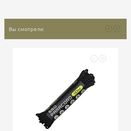
которого является природный минерал каолин. Это
природный инертный минерал, который не
содержит растительных или...
Вы смотрели