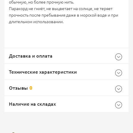
обычную, но более прочную нить.
Паракорд не гниёт, не выцветает на солнце, не теряет
прочность после пребывания даже в морской воде и при
длительном использовании.
Доставка и оплата
Технические характеристики
Отзывы
0
Характеристики комплектации
Самовывоз -
Доставка Почтой России
EMS Почта России
Наличие на складах
Размер
10 метров
Общие