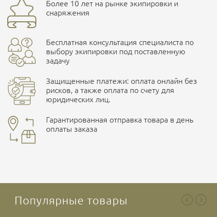
Доставка курьерской службой СДЭК -
Бренд
CORD
Более 10 лет на рынке экипировки и
Ваш отзыв
улица Маяковского, 10
снаряжения
Страна производитель
Россия
Бесплатная консультация специалиста по
Характеристики комплектаций
ПОДРОБНЕЕ О СКЛАДЕ
выбору экипировки под поставленную
задачу
Размер
1 метр, 10 метров, 30 метров
Защищенные платежи: оплата онлайн без
рисков, а также оплата по счету для
юридических лиц.
Наличные при самовывозе
Оплата картами Visa и MasterCard
Гарантированная отправка товара в день
оплаты заказа
здесь
Ваша оценка
отлично
Безналичная оплата по счету
. Этот метод оплаты
предназначен для юридических лиц
. Связывайтесь с
менеджером для уточнения условий поставки и
подготовки счета.
Популярные товары
Ваше имя