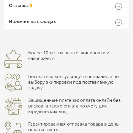
Отзывы
0
Характеристики комплектации
Самовывоз -
Доставка Почтой России
EMS Почта России
Наличие на складах
Размер
M
Общие
Доставка курьерской службой СДЭК -
Бренд
Helikon
Более 10 лет на рынке экипировки и
Ваш отзыв
улица Маяковского, 10
снаряжения
Страна производитель
Польша
Бесплатная консультация специалиста по
Характеристики комплектаций
ПОДРОБНЕЕ О СКЛАДЕ
выбору экипировки под поставленную
задачу
Размер
M, L, XL, S, XXL, XXXL, XXXXL
Защищенные платежи: оплата онлайн без
рисков, а также оплата по счету для
юридических лиц.
Наличные при самовывозе
Оплата картами Visa и MasterCard
Гарантированная отправка товара в день
оплаты заказа