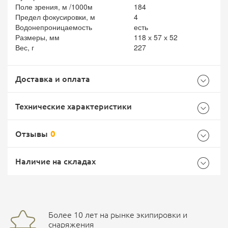
Поле зрения, м /1000м
184
Предел фокусировки, м
4
Водонепроницаемость
есть
Размеры, мм
118 х 57 х 52
Вес, г
227
Доставка и оплата
Технические характеристики
Отзывы
0
Общие
Самовывоз -
Доставка Почтой России
EMS Почта России
Наличие на складах
Бренд
Nikko Stirling
Страна производитель
Соединенное Королевство
Доставка курьерской службой СДЭК -
Более 10 лет на рынке экипировки и
улица Маяковского, 10
снаряжения