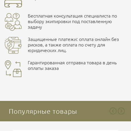
Ваш отзыв
Бесплатная консультация специалиста по
ПОДРОБНЕЕ О СКЛАДЕ
выбору экипировки под поставленную
задачу
Защищенные платежи: оплата онлайн без
рисков, а также оплата по счету для
юридических лиц.
Наличные при самовывозе
Оплата картами Visa и MasterCard
Гарантированная отправка товара в день
оплаты заказа
здесь
Безналичная оплата по счету
. Этот метод оплаты
Ваша оценка
отлично
предназначен для юридических лиц
. Связывайтесь с
менеджером для уточнения условий поставки и
подготовки счета.
Популярные товары
Ваше имя