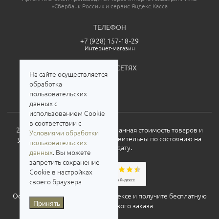
«Сбербанк России» и сервис Яндекс.Касса
ТЕЛЕФОН
+7 (928) 157-18-29
Интернет-магазин
МЫ В СОЦСЕТЯХ
На сайте осуществляется
обработка
пользовательских
данных с
использованием Cookie
в соответствии с
2026. Все права защищены. Указанная стоимость товаров и
Условиями обработки
условия их приобретения действительны по состоянию на
пользовательских
текущую дату.
данных
. Вы можете
запретить сохранение
Cookie в настройках
своего браузера
Оставьте свой отзыв о нас на
Яндексе
и получите бесплатную
Принять
доставку для нового заказа