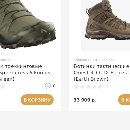
совки)
Salomon Quest 4D Forces 2
ки треккинговые
Ботинки тактические
Speedcross 6 Forces
Quest 4D GTX Forces 
Green)
(Earth Brown)
0
33 900 р.
В КОРЗИНУ
В 