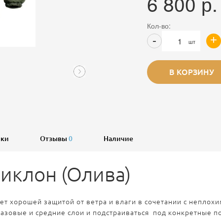
6 800
р.
Кол-во:
+
-
шт
В КОРЗИНУ
ики
Отзывы
0
Наличие
Циклон (Олива)
ает хорошей защитой от ветра и влаги в сочетании с непло
азовые и средние слои и подстраиваться под конкретные п