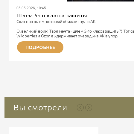
05.05.2026, 10:45
Шлем 5-го класса защиты
Сказ про шлем, который обижает пулю АК
О, великий воин! Твоя мечта - шлем 5-го класса защиты?! Тот 
Wildberries и Ozon выдерживает очередь из АК в упор.
Поздравляю. Ты хочешь купить чугунный унитаз, чтобы надеть 
Немного физики для прояснения сознания.
ПОДРОБНЕЕ
Дорогой Рембо, 5-й класс бронезащиты (по старому ГОСТу) - э
титана. Весит такая «каска» около...
Вы смотрели