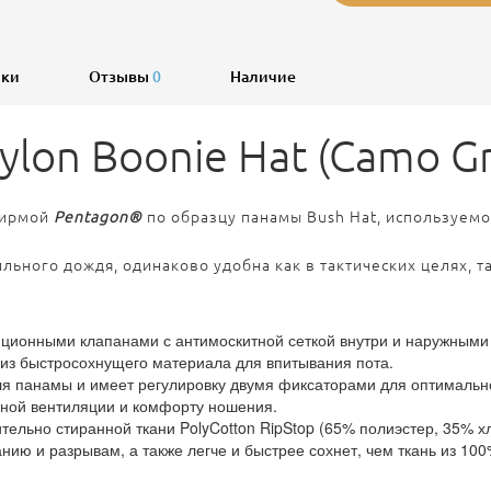
ики
Отзывы
0
Наличие
lon Boonie Hat (Camo Gr
фирмой
Pentagon®
по образцу панамы Bush Hat, используем
льного дождя, одинаково удобна как в тактических целях, та
ционными клапанами с антимоскитной сеткой внутри и наружными 
 из быстросохнущего материала для впитывания пота.
я панамы и имеет регулировку двумя фиксаторами для оптимально
ной вентиляции и комфорту ношения.
ельно стиранной ткани PolyCotton RipStop (65% полиэстер, 35% хл
нию и разрывам, а также легче и быстрее сохнет, чем ткань из 10