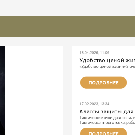
18.04.2026, 11:06
Удобство ценой жи
«Удобство ценой жизни»: поч
Записки военного парамедика
«Я видел многое. Но каждый 
ПОДРОБНЕЕ
не забывается. Потому что эт
Я парамедик. Не модный бло
шмота. Я тот человек, которы
И...
17.02.2023, 13:34
Классы защиты для 
Тактические очки давно ста
Тактическая подготовка, ра
технике и непосредственно б
тактические очки.
ПОДРОБНЕЕ