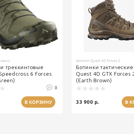
совки)
Salomon Quest 4D Forces 2
ки треккинговые
Ботинки тактические
Speedcross 6 Forces
Quest 4D GTX Forces 
Green)
(Earth Brown)
0
33 900 р.
В КОРЗИНУ
В 