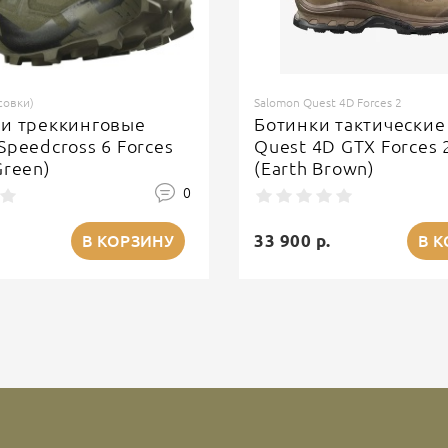
совки)
Salomon Quest 4D Forces 2
ки треккинговые
Ботинки тактические
Speedcross 6 Forces
Quest 4D GTX Forces 
Green)
(Earth Brown)
0
33 900 р.
В КОРЗИНУ
В 