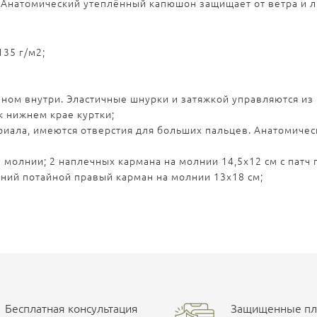
 Анатомический утеплённый капюшон защищает от ветра и 
135 г/м2;
ом внутри. Эластичные шнурки и затяжкой управляются из к
ек нижнем крае куртки;
риала, имеются отверстия для больших пальцев. Анатомиче
 молнии; 2 наплечных кармана на молнии 14,5х12 см с пат
нний потайной правый карман на молнии 13х18 см;
Бесплатная консультация
Защищенные пла