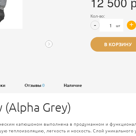
12 500
р
Кол-во:
+
-
шт
В КОРЗИНУ
ики
Отзывы
0
Наличие
 (Alpha Grey)
мическим капюшоном выполнена в продуманном и функциона
ю теплоизоляцию, легкость и носкость. Слой уникального ут