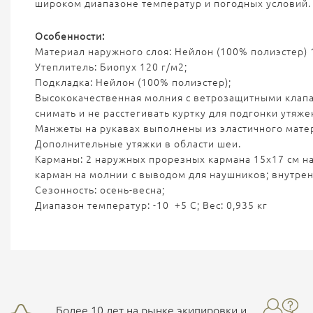
широком диапазоне температур и погодных условий.
Особенности:
Материал наружного слоя: Нейлон (100% полиэстер) 
Утеплитель: Биопух 120 г/м2;
Подкладка: Нейлон (100% полиэстер);
Высококачественная молния с ветрозащитными клапан
снимать и не расстегивать куртку для подгонки утяж
Манжеты на рукавах выполнены из эластичного мате
Дополнительные утяжки в области шеи.
Карманы: 2 наружных прорезных кармана 15х17 см на
карман на молнии с выводом для наушников; внутре
Сезонность: осень-весна;
Диапазон температур: -10 +5 С; Вес: 0,935 кг
Более 10 лет на рынке экипировки и