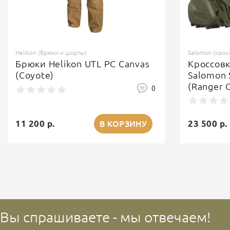
Helikon (брюки и шорты)
Salomon (крос
Брюки Helikon UTL PC Canvas
Кроссов
(Coyote)
Salomon 
(Ranger 
0
11 200 р.
23 500 р.
В КОРЗИНУ
Вы спрашиваете - мы отвечаем!