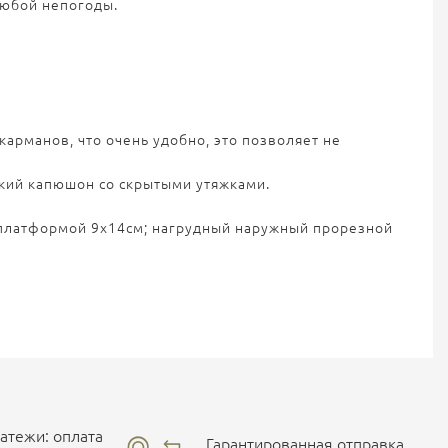
любой непогоды.
арманов, что очень удобно, это позволяет не
ский капюшон со скрытыми утяжками.
ч платформой 9х14см; нагрудный наружный прорезной
тежи: оплата
Гарантированная отправка