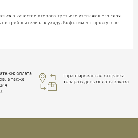
аться в качестве второго-третьего утепляющего слоя
ь не требовательна к уходу. Кофта имеет простую но
тежи: оплата
Гарантированная отправка
ов, а также
товара в день оплаты заказа
 для
ц.