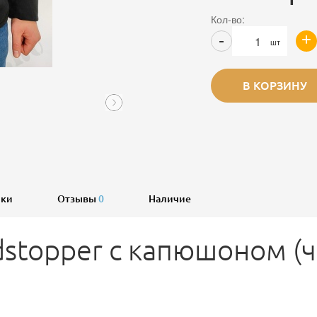
Кол-во:
+
-
шт
В КОРЗИНУ
ики
Отзывы
0
Наличие
stopper с капюшоном (