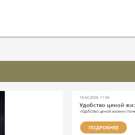
18.04.2026, 11:06
Удобство ценой жи
«Удобство ценой жизни»: поч
Записки военного парамедика
«Я видел многое. Но каждый 
ПОДРОБНЕЕ
не забывается. Потому что эт