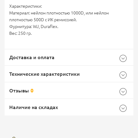
Характеристики:
Материал:
нейлон плотностью 1000D
, или
нейлон
плотностью 500D с ИК ремиссией.
Фурнитура:
WJ
,
Duraflex.
Вес: 250 гр.
Доставка и оплата
Технические характеристики
Отзывы
0
Общие
Самовывоз -
Доставка Почтой России
EMS Почта России
Наличие на складах
Бренд
Stich Profi
Страна производитель
Россия
Доставка курьерской службой СДЭК -