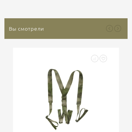
которого является природный минерал каолин. Это
природный инертный минерал, который не
содержит растительных или...
Вы смотрели