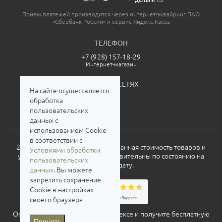
Прием платежей производится через интернет-эквайринг ПАО
«Сбербанк России» и сервис Яндекс.Касса
ТЕЛЕФОН
+7 (928) 157-18-29
Интернет-магазин
МЫ В СОЦСЕТЯХ
На сайте осуществляется
обработка
пользовательских
данных с
использованием Cookie
в соответствии с
2026. Все права защищены. Указанная стоимость товаров и
Условиями обработки
условия их приобретения действительны по состоянию на
пользовательских
текущую дату.
данных
. Вы можете
запретить сохранение
Cookie в настройках
своего браузера
Оставьте свой отзыв о нас на
Яндексе
и получите бесплатную
Принять