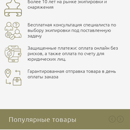
Более 10 лет на рынке экипировки и
Ваш отзыв
улица Маяковского, 10
снаряжения
Бесплатная консультация специалиста по
ПОДРОБНЕЕ О СКЛАДЕ
выбору экипировки под поставленную
задачу
Защищенные платежи: оплата онлайн без
рисков, а также оплата по счету для
юридических лиц.
Наличные при самовывозе
Оплата картами Visa и MasterCard
Гарантированная отправка товара в день
оплаты заказа
здесь
Ваша оценка
отлично
Безналичная оплата по счету
. Этот метод оплаты
предназначен для юридических лиц
. Связывайтесь с
менеджером для уточнения условий поставки и
подготовки счета.
Популярные товары
Ваше имя