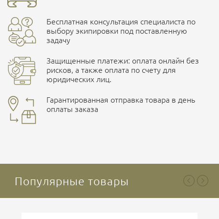
Страна производитель
Польша
Бесплатная консультация специалиста по
Характеристики комплектаций
ПОДРОБНЕЕ О СКЛАДЕ
выбору экипировки под поставленную
задачу
Размер
M, L, XL, S, XXL, XXXL
Защищенные платежи: оплата онлайн без
рисков, а также оплата по счету для
юридических лиц.
Наличные при самовывозе
Оплата картами Visa и MasterCard
Гарантированная отправка товара в день
оплаты заказа
здесь
Ваша оценка
отлично
Безналичная оплата по счету
. Этот метод оплаты
предназначен для юридических лиц
. Связывайтесь с
менеджером для уточнения условий поставки и
подготовки счета.
Популярные товары
Ваше имя