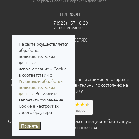
«Сбербанк России» и сервис Яндекс.Касса
ТЕЛЕФОН
+7 (928) 157-18-29
Интернет-магазин
МЫ В СОЦСЕТЯХ
На сайте осуществляется
обработка
пользовательских
данных с
использованием Cookie
в соответствии с
2026. Все права защищены. Указанная стоимость товаров и
Условиями обработки
условия их приобретения действительны по состоянию на
пользовательских
текущую дату.
данных
. Вы можете
запретить сохранение
Cookie в настройках
своего браузера
Оставьте свой отзыв о нас на
Яндексе
и получите бесплатную
Принять
доставку для нового заказа