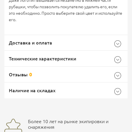
Даже логотип вышивается незаметно в нижней части
рубашки, чтобы позволить покупателю удалить его, если
это необходимо. Просто выберите свой цвет и используйте
его.
Доставка и оплата
Технические характеристики
Отзывы
0
Характеристики комплектации
Самовывоз -
Доставка Почтой России
EMS Почта России
Наличие на складах
Размер
M
Общие
Доставка курьерской службой СДЭК -
Бренд
Helikon
Более 10 лет на рынке экипировки и
Ваш отзыв
улица Маяковского, 10
снаряжения