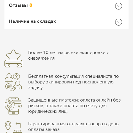
Отзывы
0
Характеристики комплектации
Самовывоз -
Доставка Почтой России
EMS Почта России
Наличие на складах
Размер
XXXL
Общие
Ваш отзыв
Доставка курьерской службой СДЭК -
Бренд
Helikon
Более 10 лет на рынке экипировки и
улица Маяковского, 10
снаряжения
Страна производитель
Польша
Бесплатная консультация специалиста по
Характеристики комплектаций
ПОДРОБНЕЕ О СКЛАДЕ
выбору экипировки под поставленную
задачу
Размер
M, L, XL, S, XXL, XXXL
Защищенные платежи: оплата онлайн без
рисков, а также оплата по счету для
юридических лиц.
Наличные при самовывозе
Оплата картами Visa и MasterCard
Гарантированная отправка товара в день
оплаты заказа