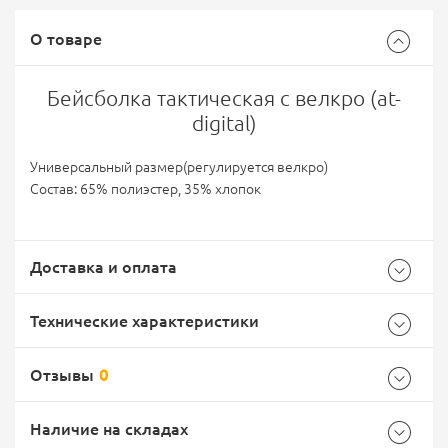
О товаре
Бейсболка тактическая с велкро (at-
digital)
Универсальный размер(регулируется велкро)
Состав: 65% полиэстер, 35% хлопок
Доставка и оплата
Технические характеристики
Отзывы
0
Общие
Самовывоз -
Доставка Почтой России
EMS Почта России
Наличие на складах
Бренд
Россия