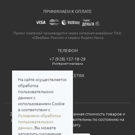
ПРИНИМАЕМ К ОПЛАТЕ
Прием платежей производится через интернет-эквайринг ПАО
«Сбербанк России» и сервис Яндекс.Касса
ТЕЛЕФОН
+7 (928) 157-18-29
Интернет-магазин
МЫ В СОЦСЕТЯХ
На сайте осуществляется
обработка
пользовательских
данных с
использованием Cookie
в соответствии с
2026. Все права защищены. Указанная стоимость товаров и
Условиями обработки
условия их приобретения действительны по состоянию на
пользовательских
текущую дату.
данных
. Вы можете
запретить сохранение