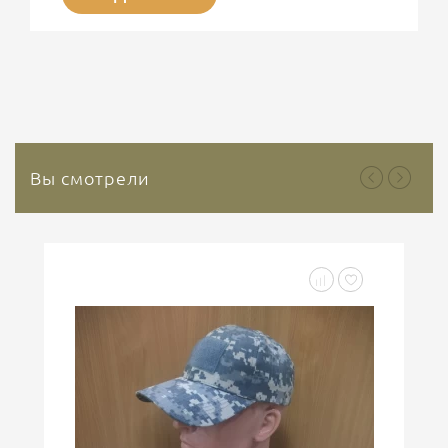
ситуациях сохраняет свою актуальность.
Представляет интерес современные
гемостатические средства на основе Каолина. На
сегодняшний день используется третье поколение
гемостатических средств, основным веществом
которого является природный минерал каолин. Это
природный инертный минерал, который не
содержит растительных или...
Вы смотрели