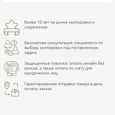
Страна производитель
Россия
Доставка курьерской службой СДЭК -
Более 10 лет на рынке экипировки и
Ваш отзыв
улица Маяковского, 10
снаряжения
Бесплатная консультация специалиста по
ПОДРОБНЕЕ О СКЛАДЕ
выбору экипировки под поставленную
задачу
Защищенные платежи: оплата онлайн без
рисков, а также оплата по счету для
юридических лиц.
Наличные при самовывозе
Оплата картами Visa и MasterCard
Гарантированная отправка товара в день
оплаты заказа
здесь
Ваша оценка
отлично
Безналичная оплата по счету
. Этот метод оплаты
предназначен для юридических лиц
. Связывайтесь с