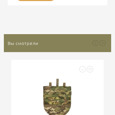
Представляет интерес современные
гемостатические средства на основе Каолина. На
сегодняшний день используется третье поколение
гемостатических средств, основным веществом
которого является природный минерал каолин. Это
природный инертный минерал, который не
содержит растительных или...
Вы смотрели