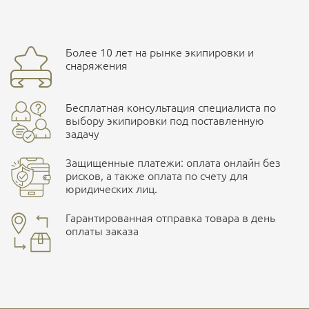
Страна производитель
Россия
Доставка курьерской службой СДЭК -
Более 10 лет на рынке экипировки и
улица Маяковского, 10
снаряжения
Ваш отзыв
Бесплатная консультация специалиста по
ПОДРОБНЕЕ О СКЛАДЕ
выбору экипировки под поставленную
задачу
Защищенные платежи: оплата онлайн без
рисков, а также оплата по счету для
юридических лиц.
Наличные при самовывозе
Оплата картами Visa и MasterCard
Гарантированная отправка товара в день
оплаты заказа
здесь
Безналичная оплата по счету
. Этот метод оплаты
Ваша оценка
отлично
предназначен для юридических лиц
. Связывайтесь с