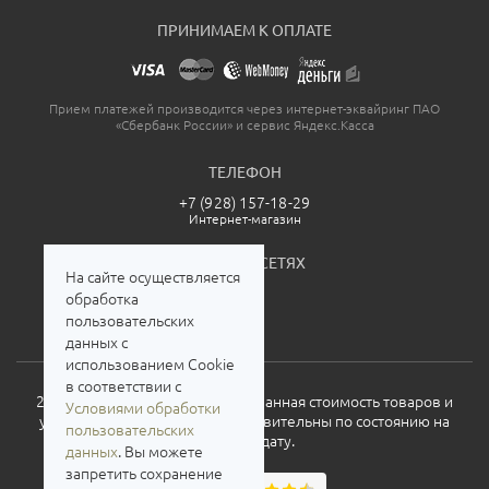
ПРИНИМАЕМ К ОПЛАТЕ
Прием платежей производится через интернет-эквайринг ПАО
«Сбербанк России» и сервис Яндекс.Касса
ТЕЛЕФОН
+7 (928) 157-18-29
Интернет-магазин
МЫ В СОЦСЕТЯХ
На сайте осуществляется
обработка
пользовательских
данных с
использованием Cookie
в соответствии с
2026. Все права защищены. Указанная стоимость товаров и
Условиями обработки
условия их приобретения действительны по состоянию на
пользовательских
текущую дату.
данных
. Вы можете
запретить сохранение