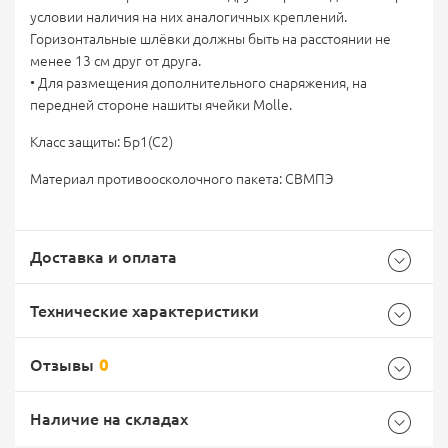
условии наличия на них аналогичных креплений.
Горизонтальные шлёвки должны быть на расстоянии не
менее 13 см друг от друга.
• Для размещения дополнительного снаряжения, на
передней стороне нашиты ячейки Molle.
Класс защиты: Бр1(С2)
Материал противоосколочного пакета: СВМПЭ
Доставка и оплата
Технические характеристики
Отзывы
0
Общие
Самовывоз -
Доставка Почтой России
EMS Почта России
Наличие на складах
Бренд
ССО