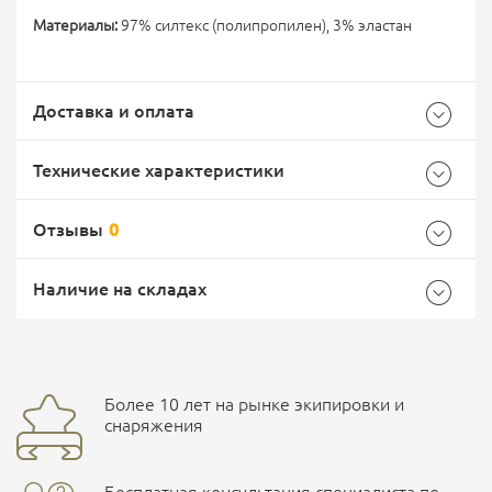
Материалы:
97% силтекс (полипропилен), 3% эластан
Доставка и оплата
Технические характеристики
Отзывы
0
Характеристики комплектации
Самовывоз -
Доставка Почтой России
EMS Почта России
Наличие на складах
Размер
L/XL
Общие
Доставка курьерской службой СДЭК -
Бренд
Lasting
Более 10 лет на рынке экипировки и
Ваш отзыв
улица Маяковского, 10
снаряжения
Страна производитель
Чешская Республика