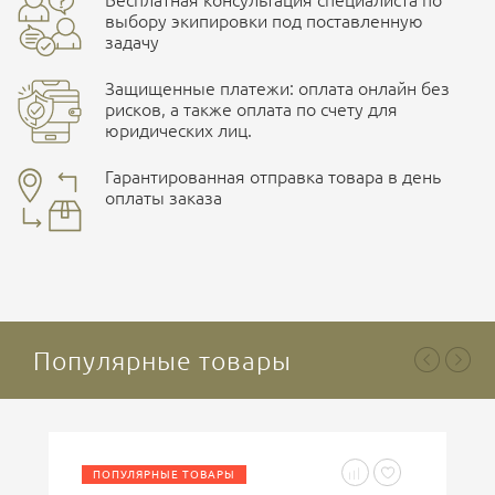
Бесплатная консультация специалиста по
Характеристики комплектаций
ПОДРОБНЕЕ О СКЛАДЕ
выбору экипировки под поставленную
задачу
Размер
S/M, L/XL, XXL/XXXL
Защищенные платежи: оплата онлайн без
рисков, а также оплата по счету для
юридических лиц.
Наличные при самовывозе
Оплата картами Visa и MasterCard
Гарантированная отправка товара в день
оплаты заказа
здесь
Ваша оценка
отлично
Безналичная оплата по счету
. Этот метод оплаты
предназначен для юридических лиц
. Связывайтесь с
менеджером для уточнения условий поставки и
подготовки счета.
Популярные товары
Ваше имя
ПОПУЛЯРНЫЕ ТОВАРЫ