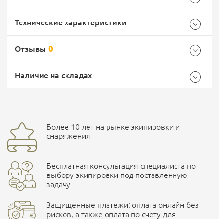
Технические характеристики
Отзывы
0
Общие
Самовывоз -
Доставка Почтой России
EMS Почта России
Наличие на складах
Бренд
PMX
Страна производитель
Россия
Доставка курьерской службой СДЭК -
Более 10 лет на рынке экипировки и
Ваш отзыв
улица Маяковского, 10
снаряжения
Бесплатная консультация специалиста по
ПОДРОБНЕЕ О СКЛАДЕ
выбору экипировки под поставленную
задачу
Защищенные платежи: оплата онлайн без
рисков, а также оплата по счету для