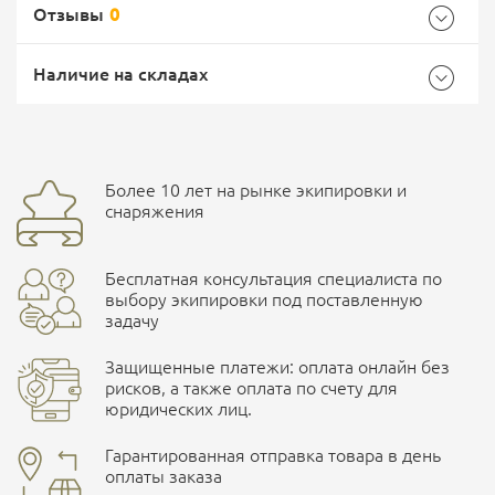
Отзывы
0
Общие
Самовывоз -
Доставка Почтой России
EMS Почта России
Наличие на складах
Бренд
Mil-Tec
Страна производитель
Германия
Доставка курьерской службой СДЭК -
Более 10 лет на рынке экипировки и
Ваш отзыв
улица Маяковского, 10
снаряжения
Бесплатная консультация специалиста по
ПОДРОБНЕЕ О СКЛАДЕ
выбору экипировки под поставленную
задачу
Защищенные платежи: оплата онлайн без
рисков, а также оплата по счету для
юридических лиц.
Наличные при самовывозе
Оплата картами Visa и MasterCard
Гарантированная отправка товара в день
оплаты заказа