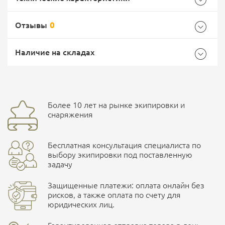
Отзывы
0
Общие
Самовывоз -
Доставка Почтой России
EMS Почта России
Наличие на складах
Бренд
Mil-Tec
Страна производитель
Германия
Доставка курьерской службой СДЭК -
Более 10 лет на рынке экипировки и
Ваш отзыв
улица Маяковского, 10
снаряжения
Бесплатная консультация специалиста по
ПОДРОБНЕЕ О СКЛАДЕ
выбору экипировки под поставленную
задачу
Защищенные платежи: оплата онлайн без
рисков, а также оплата по счету для
юридических лиц.
Наличные при самовывозе
Оплата картами Visa и MasterCard